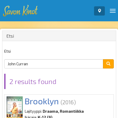
To
nav
Etsi
Etsi
2 results found
Brooklyn
(2016)
Lajityyppi:
Draama, Romantiikka
Ikäraja:
K-12 (9)