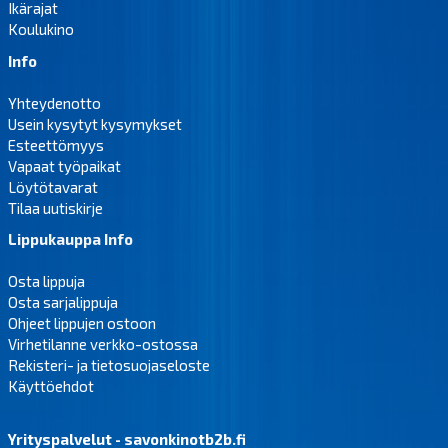
Ikärajat
Koulukino
Info
Yhteydenotto
Usein kysytyt kysymykset
Esteettömyys
Vapaat työpaikat
Löytötavarat
Tilaa uutiskirje
Lippukauppa Info
Osta lippuja
Osta sarjalippuja
Ohjeet lippujen ostoon
Virhetilanne verkko-ostossa
Rekisteri- ja tietosuojaseloste
Käyttöehdot
Yrityspalvelut - savonkinotb2b.fi