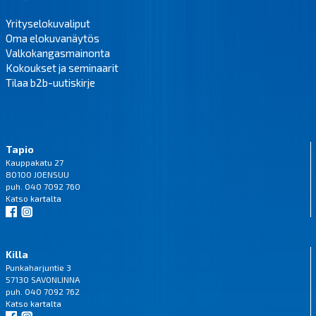
Yrityselokuvaliput
Oma elokuvanäytös
Valkokangasmainonta
Kokoukset ja seminaarit
Tilaa b2b-uutiskirje
Tapio
Kauppakatu 27
80100 JOENSUU
puh. 040 7092 760
Katso
kartalta
Killa
Punkaharjuntie 3
57130 SAVONLINNA
puh. 040 7092 762
Katso
kartalta