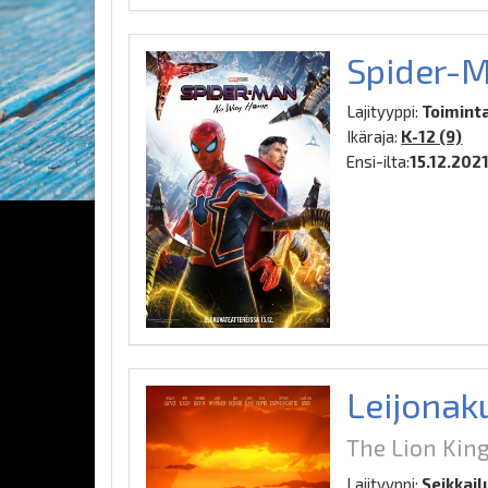
Spider-
Lajityyppi:
Toiminta
Ikäraja:
K-12 (9)
Ensi-ilta:
15.12.202
Leijonak
The Lion King
Lajityyppi:
Seikkail