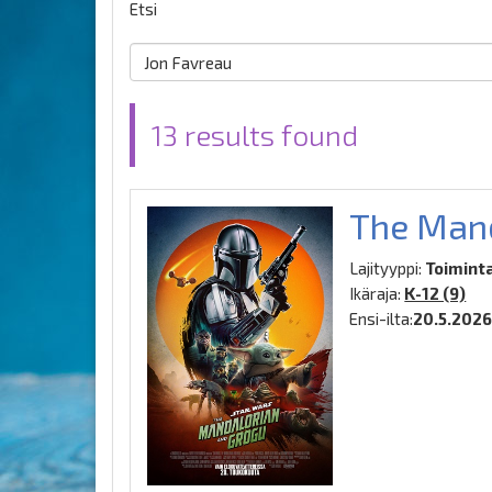
Etsi
13 results found
The Mand
Lajityyppi:
Toiminta,
Ikäraja:
K-12 (9)
Ensi-ilta:
20.5.202