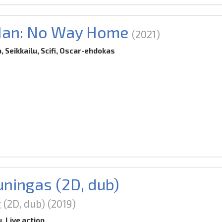
Man: No Way Home
(2021)
, Seikkailu, Scifi, Oscar-ehdokas
1
uningas (2D, dub)
 (2D, dub)
(2019)
u, Live action