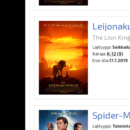
Leijonak
The Lion King
Lajityyppi:
Seikkail
Ikäraja:
K-12 (9)
Ensi-ilta:
17.7.2019
Spider-M
Lajityyppi:
Toiminta