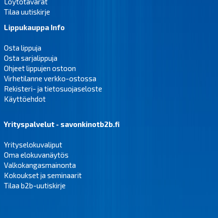
Löytötavarat
Tilaa uutiskirje
Lippukauppa Info
Osta lippuja
Osta sarjalippuja
Ohjeet lippujen ostoon
Virhetilanne verkko-ostossa
Rekisteri- ja tietosuojaseloste
Käyttöehdot
Yrityspalvelut - savonkinotb2b.fi
Yrityselokuvaliput
Oma elokuvanäytös
Valkokangasmainonta
Kokoukset ja seminaarit
Tilaa b2b-uutiskirje