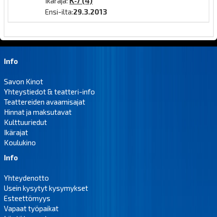
Ikäraja:
K-7 (4)
Ensi-ilta:
29.3.2013
Info
Savon Kinot
Yhteystiedot & teatteri-info
Teattereiden avaamisajat
Hinnat ja maksutavat
Kulttuuriedut
Ikärajat
Koulukino
Info
Yhteydenotto
Usein kysytyt kysymykset
Esteettömyys
Vapaat työpaikat