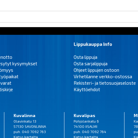
Lippukauppa Info
enotto
Osta lippuja
ysytyt kysymykset
Osta sarjalippuja
tömyys
Ohjeet lippujen ostoon
työpaikat
Virhetilanne verkko-ostossa
varat
Rekisteri- ja tietosuojaseloste
iskirje
Käyttöehdot
Kuvalinna
Kuvalipas
M
Olavinkatu 13
Pohjolankatu 6
Ka
57130 SAVONLINNA
74100 IISALMI
78
puh. 040 7092 763
puh. 040 7092 764
pu
Katso
kartalta
Katso
kartalta
Ka