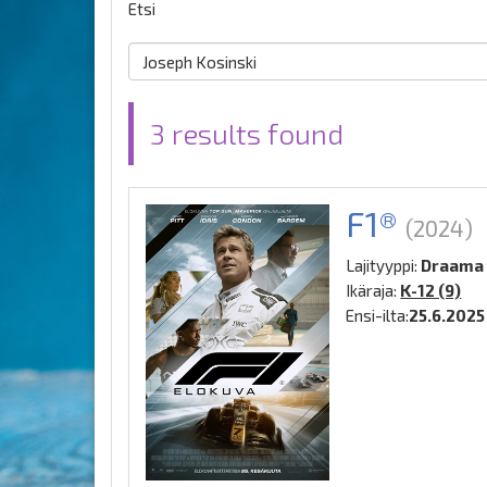
Etsi
3 results found
F1®
(2024)
Lajityyppi:
Draama
Ikäraja:
K-12 (9)
Ensi-ilta:
25.6.2025