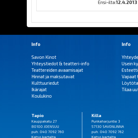
Ensi-ilta:
12.4.2013
Info
Info
Savon Kinot
Yhteyd
Yhteystiedot & teatteri-info
Usein k
Teattereiden avaamisajat
Esteet
Hinnat ja maksutavat
Vapaat 
Kulttuuriedut
Löytöta
Ikärajat
Tilaa uut
Koulukino
Tapio
Killa
Kauppakatu 27
Punkaharjuntie 3
80100 JOENSUU
57130 SAVONLINNA
puh. 040 7092 760
puh. 040 7092 762
Katso
kartalta
Katso
kartalta