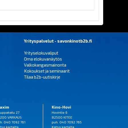
Yrityspalvelut - savonkinotb2b.fi
Yrityselokuvaliput
Oma elokuvanäytös
Valkokangasmainonta
Kokoukset ja seminaarit
Tilaa b2b-uutiskirje
axim
Kino-Hovi
uppakatu 27
Hovintie 6
200 VARKAUS
82500 KITEE
h. 040 7092 761
puh. 040 7092 765
tso
kartalta
Katso
kartalta