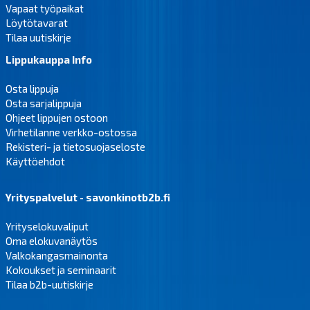
Vapaat työpaikat
Löytötavarat
Tilaa uutiskirje
Lippukauppa Info
Osta lippuja
Osta sarjalippuja
Ohjeet lippujen ostoon
Virhetilanne verkko-ostossa
Rekisteri- ja tietosuojaseloste
Käyttöehdot
Yrityspalvelut - savonkinotb2b.fi
Yrityselokuvaliput
Oma elokuvanäytös
Valkokangasmainonta
Kokoukset ja seminaarit
Tilaa b2b-uutiskirje