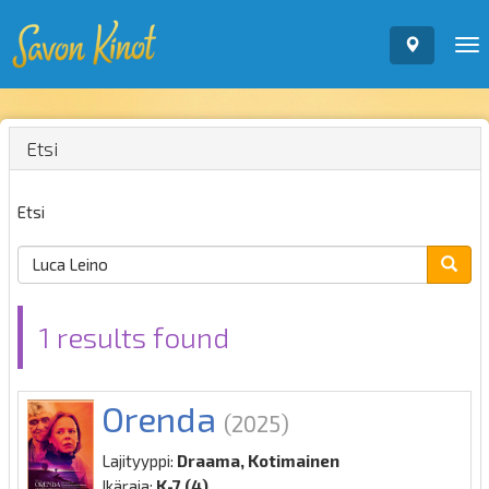
To
nav
Etsi
Etsi
1 results found
Orenda
(2025)
Lajityyppi:
Draama, Kotimainen
Ikäraja:
K-7 (4)