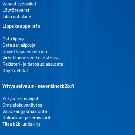
Vapaat työpaikat
Löytötavarat
Tilaa uutiskirje
Lippukauppa Info
Osta lippuja
Osta sarjalippuja
Ohjeet lippujen ostoon
Virhetilanne verkko-ostossa
Rekisteri- ja tietosuojaseloste
Käyttöehdot
Yrityspalvelut - savonkinotb2b.fi
Yrityselokuvaliput
Oma elokuvanäytös
Valkokangasmainonta
Kokoukset ja seminaarit
Tilaa b2b-uutiskirje