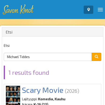
To
nav
Etsi
Etsi
1 results found
Scary Movie
(2026)
Lajityyppi:
Komedia, Kauhu
Ikäraja:
K-16 (13)