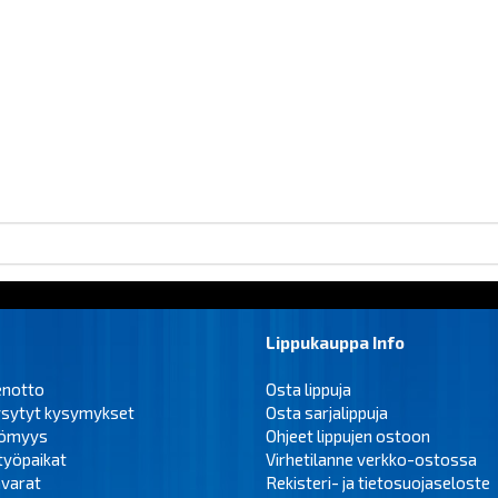
Lippukauppa Info
enotto
Osta lippuja
ysytyt kysymykset
Osta sarjalippuja
tömyys
Ohjeet lippujen ostoon
työpaikat
Virhetilanne verkko-ostossa
varat
Rekisteri- ja tietosuojaseloste