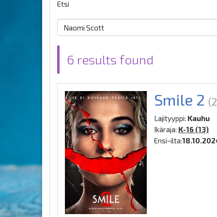
Etsi
6 results found
Smile 2
(
Lajityyppi:
Kauhu
Ikäraja:
K-16 (13)
Ensi-ilta:
18.10.202