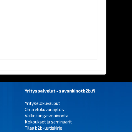
Yrityspalvelut - savonkinotb2b.fi
Yrityselokuvaliput
Oma elokuvanäytös
Valkokangasmainonta
Kokoukset ja seminaarit
Tilaa b2b-uutiskirje