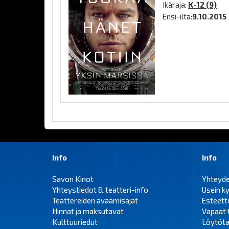
Ikäraja:
K-12 (9)
Ensi-ilta:
9.10.2015
Info
Info
Savon Kinot
Yhteyd
Yhteystiedot & teatteri-info
Usein k
Teattereiden avaamisajat
Esteet
Hinnat ja maksutavat
Vapaat 
Kulttuuriedut
Löytöta