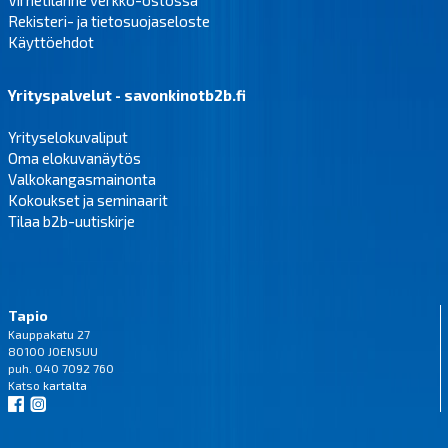
Virhetilanne verkko-ostossa
Rekisteri- ja tietosuojaseloste
Käyttöehdot
Yrityspalvelut - savonkinotb2b.fi
Yrityselokuvaliput
Oma elokuvanäytös
Valkokangasmainonta
Kokoukset ja seminaarit
Tilaa b2b-uutiskirje
Tapio
Kauppakatu 27
80100 JOENSUU
puh. 040 7092 760
Katso
kartalta