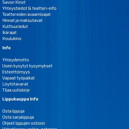
Savon Kinot
Yhteystiedot & teatteri-info
Teattereiden avaamisajat
Hinnat ja maksutavat
Kulttuuriedut
Ikärajat
Koulukino
Info
Yhteydenotto
Usein kysytyt kysymykset
Esteettömyys
Vapaat työpaikat
Löytötavarat
Tilaa uutiskirje
Lippukauppa Info
Osta lippuja
Osta sarjalippuja
Ohjeet lippujen ostoon