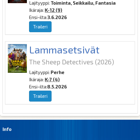
Lajityyppi:
Toiminta, Seikkailu, Fantasia
Ikäraja:
K-12 (9)
Ensi-ilta:
3.6.2026
Traileri
Lammasetsivät
The Sheep Detectives
(2026)
Lajityyppi:
Perhe
Ikäraja:
K-7 (4)
Ensi-ilta:
8.5.2026
Traileri
Info