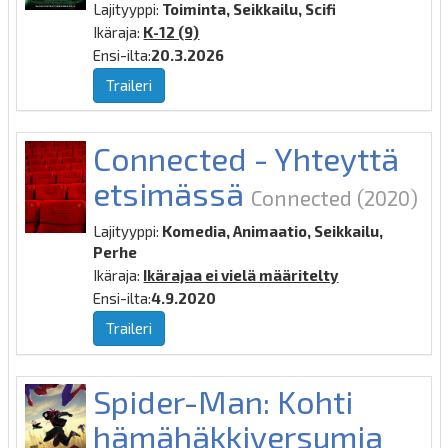
Lajityyppi:
Toiminta, Seikkailu, Scifi
Ikäraja:
K-12 (9)
Ensi-ilta:
20.3.2026
Traileri
Connected - Yhteyttä
etsimässä
Connected
(2020)
Lajityyppi:
Komedia, Animaatio, Seikkailu,
Perhe
Ikäraja:
Ikärajaa ei vielä määritelty
Ensi-ilta:
4.9.2020
Traileri
Spider-Man: Kohti
hämähäkkiversumia