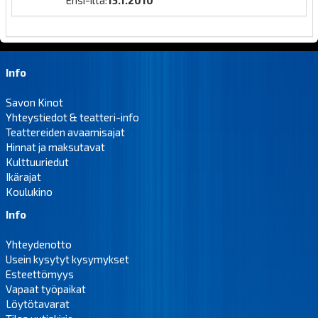
Ensi-ilta:
15.1.2010
Info
Savon Kinot
Yhteystiedot & teatteri-info
Teattereiden avaamisajat
Hinnat ja maksutavat
Kulttuuriedut
Ikärajat
Koulukino
Info
Yhteydenotto
Usein kysytyt kysymykset
Esteettömyys
Vapaat työpaikat
Löytötavarat