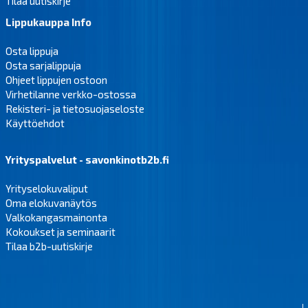
Tilaa uutiskirje
Lippukauppa Info
Osta lippuja
Osta sarjalippuja
Ohjeet lippujen ostoon
Virhetilanne verkko-ostossa
Rekisteri- ja tietosuojaseloste
Käyttöehdot
Yrityspalvelut - savonkinotb2b.fi
Yrityselokuvaliput
Oma elokuvanäytös
Valkokangasmainonta
Kokoukset ja seminaarit
Tilaa b2b-uutiskirje