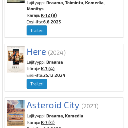
Lajityyppi:
Draama, Toiminta, Komedia,
Jännitys
Ikäraja:
K-12 (9)
Ensi-ilta:
6.6.2025
Traileri
Here
(2024)
Lajityyppi:
Draama
Ikäraja:
K-7 (4)
Ensi-ilta:
25.12.2024
Traileri
Asteroid City
(2023)
Lajityyppi:
Draama, Komedia
Ikäraja:
K-7 (4)