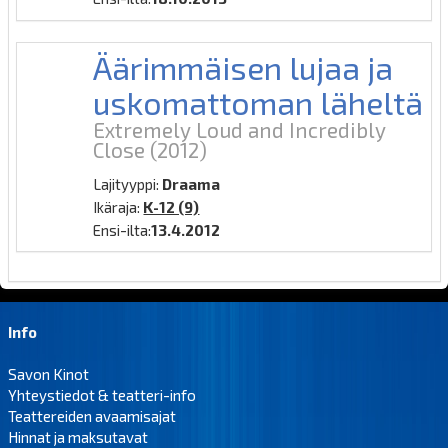
Äärimmäisen lujaa ja
uskomattoman läheltä
Extremely Loud and Incredibly
Close
(2012)
Lajityyppi:
Draama
Ikäraja:
K-12 (9)
Ensi-ilta:
13.4.2012
Info
Savon Kinot
Yhteystiedot & teatteri-info
Teattereiden avaamisajat
Hinnat ja maksutavat