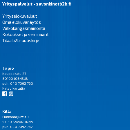
Yrityspalvelut - savonkinotb2b.fi
Yrityselokuvaliput
Oma elokuvanäytös
Valkokangasmainonta
Kokoukset ja seminaarit
Tilaa b2b-uutiskirje
Tapio
Kauppakatu 27
80100 JOENSUU
puh. 040 7092 760
Katso
kartalta
Killa
Punkaharjuntie 3
57130 SAVONLINNA
puh. 040 7092 762