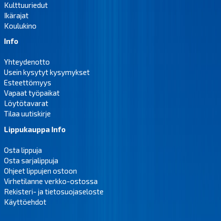
Kulttuuriedut
Ikärajat
Koulukino
Info
Yhteydenotto
Usein kysytyt kysymykset
Esteettömyys
Vapaat työpaikat
Löytötavarat
Tilaa uutiskirje
Lippukauppa Info
Osta lippuja
Osta sarjalippuja
Ohjeet lippujen ostoon
Virhetilanne verkko-ostossa
Rekisteri- ja tietosuojaseloste
Käyttöehdot