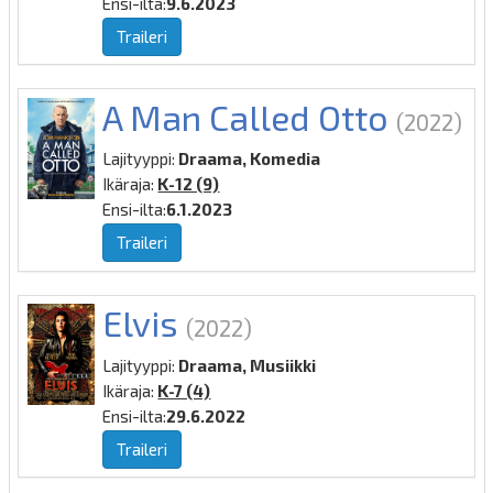
Ensi-ilta:
9.6.2023
Traileri
A Man Called Otto
(2022)
Lajityyppi:
Draama, Komedia
Ikäraja:
K-12 (9)
Ensi-ilta:
6.1.2023
Traileri
Elvis
(2022)
Lajityyppi:
Draama, Musiikki
Ikäraja:
K-7 (4)
Ensi-ilta:
29.6.2022
Traileri