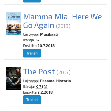
Mamma Mia! Here We
Go Again
(2018)
Lajityyppi:
Musikaali
Ikäraja:
S/T
Ensi-ilta:
20.7.2018
Traileri
The Post
(2017)
Lajityyppi:
Draama, Historia
Ikäraja:
K-7 (4)
Ensi-ilta:
2.2.2018
Traileri