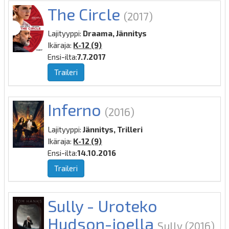
The Circle
(2017)
Lajityyppi:
Draama, Jännitys
Ikäraja:
K-12 (9)
Ensi-ilta:
7.7.2017
Traileri
Inferno
(2016)
Lajityyppi:
Jännitys, Trilleri
Ikäraja:
K-12 (9)
Ensi-ilta:
14.10.2016
Traileri
Sully - Uroteko
Hudson-joella
Sully
(2016)