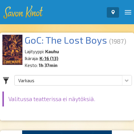
To
nav
GoC: The Lost Boys
(1987)
Lajityyppi:
Kauhu
Ikäraja:
K-16 (13)
Kesto:
1h 37min
Valitussa teatterissa ei näytöksiä.