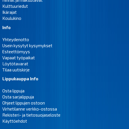
Hinnat ja maksutavat
Kulttuuriedut
Ikärajat
Koulukino
Info
Yhteydenotto
Usein kysytyt kysymykset
Esteettömyys
Vapaat työpaikat
Löytötavarat
Tilaa uutiskirje
Lippukauppa Info
Osta lippuja
Osta sarjalippuja
Ohjeet lippujen ostoon
Virhetilanne verkko-ostossa
Rekisteri- ja tietosuojaseloste
Käyttöehdot