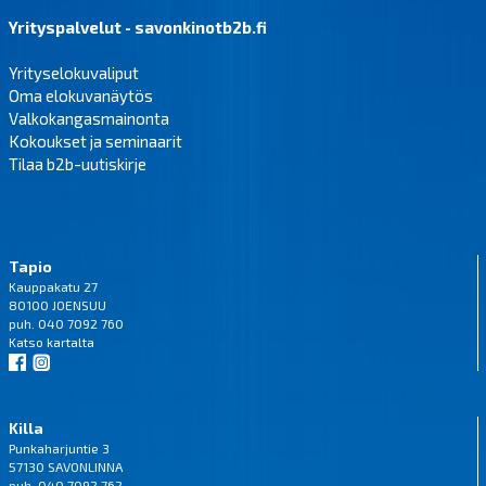
Yrityspalvelut - savonkinotb2b.fi
Yrityselokuvaliput
Oma elokuvanäytös
Valkokangasmainonta
Kokoukset ja seminaarit
Tilaa b2b-uutiskirje
Tapio
Kauppakatu 27
80100 JOENSUU
puh. 040 7092 760
Katso
kartalta
Killa
Punkaharjuntie 3
57130 SAVONLINNA
puh. 040 7092 762