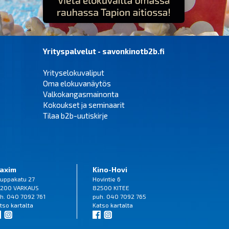
Yrityspalvelut - savonkinotb2b.fi
Yrityselokuvaliput
Oma elokuvanäytös
Valkokangasmainonta
Kokoukset ja seminaarit
Tilaa b2b-uutiskirje
axim
Kino-Hovi
uppakatu 27
Hovintie 6
200 VARKAUS
82500 KITEE
h. 040 7092 761
puh. 040 7092 765
tso
kartalta
Katso
kartalta