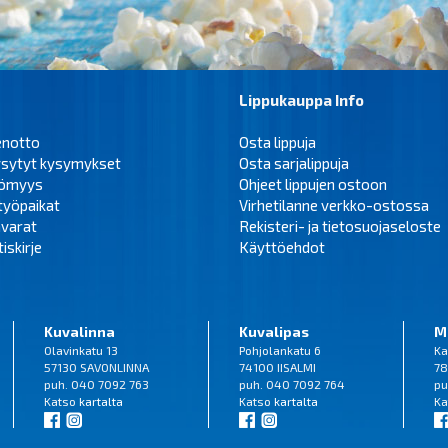
Lippukauppa Info
enotto
Osta lippuja
ysytyt kysymykset
Osta sarjalippuja
tömyys
Ohjeet lippujen ostoon
työpaikat
Virhetilanne verkko-ostossa
varat
Rekisteri- ja tietosuojaseloste
iskirje
Käyttöehdot
Kuvalinna
Kuvalipas
M
Olavinkatu 13
Pohjolankatu 6
Ka
57130 SAVONLINNA
74100 IISALMI
78
puh. 040 7092 763
puh. 040 7092 764
pu
Katso
kartalta
Katso
kartalta
Ka