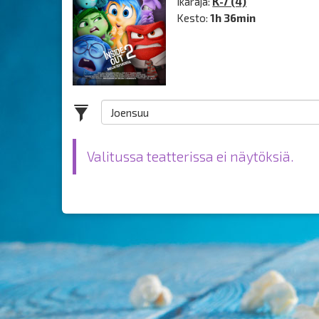
Ikäraja:
K-7 (4)
Kesto:
1h 36min
Valitussa teatterissa ei näytöksiä.