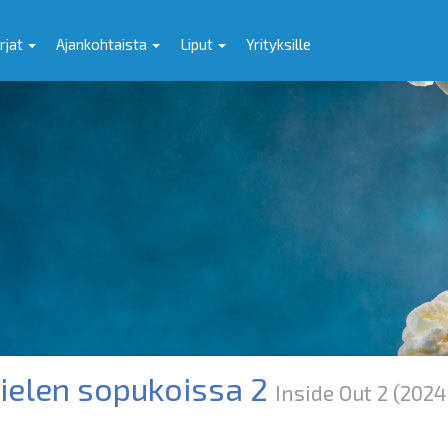
rjat
Ajankohtaista
Liput
Yrityksille
mielen sopukoissa 2
Inside Out 2
(2024