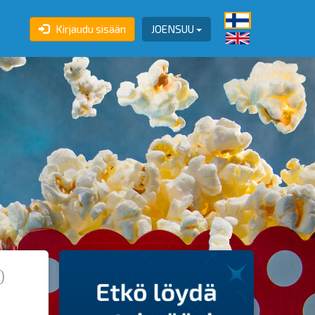
Kirjaudu sisään
JOENSUU
)