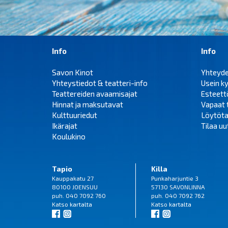
Info
Info
Savon Kinot
Yhteyd
Yhteystiedot & teatteri-info
Usein k
Teattereiden avaamisajat
Esteet
Hinnat ja maksutavat
Vapaat 
Kulttuuriedut
Löytöta
Ikärajat
Tilaa uut
Koulukino
Tapio
Killa
Kauppakatu 27
Punkaharjuntie 3
80100 JOENSUU
57130 SAVONLINNA
puh. 040 7092 760
puh. 040 7092 762
Katso
kartalta
Katso
kartalta