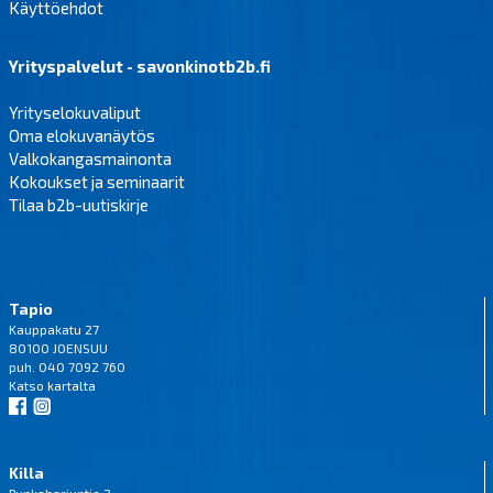
Käyttöehdot
Yrityspalvelut - savonkinotb2b.fi
Yrityselokuvaliput
Oma elokuvanäytös
Valkokangasmainonta
Kokoukset ja seminaarit
Tilaa b2b-uutiskirje
Tapio
Kauppakatu 27
80100 JOENSUU
puh. 040 7092 760
Katso
kartalta
Killa