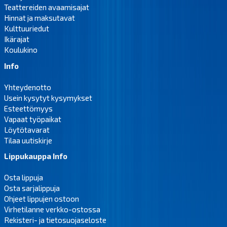
Teattereiden avaamisajat
Hinnat ja maksutavat
Kulttuuriedut
Ikärajat
Koulukino
Info
Yhteydenotto
Usein kysytyt kysymykset
Esteettömyys
Vapaat työpaikat
Löytötavarat
Tilaa uutiskirje
Lippukauppa Info
Osta lippuja
Osta sarjalippuja
Ohjeet lippujen ostoon
Virhetilanne verkko-ostossa
Rekisteri- ja tietosuojaseloste