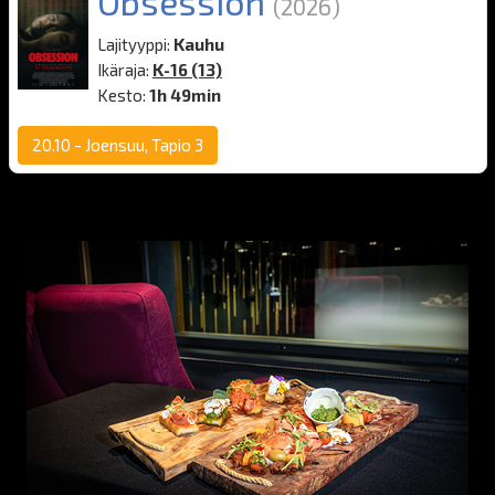
Obsession
(2026)
Lajityyppi:
Kauhu
Ikäraja:
K-16 (13)
Kesto:
1h 49min
20.10
-
Joensuu, Tapio 3