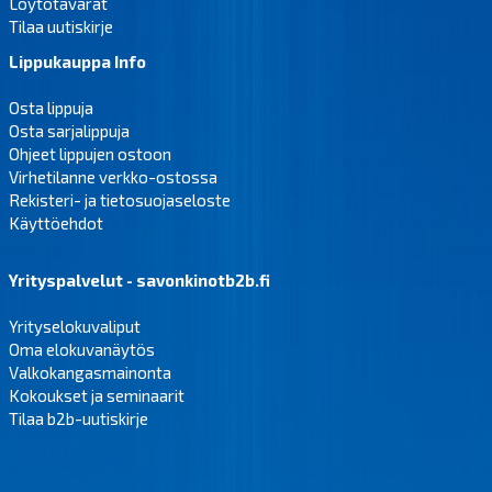
Löytötavarat
Tilaa uutiskirje
Lippukauppa Info
Osta lippuja
Osta sarjalippuja
Ohjeet lippujen ostoon
Virhetilanne verkko-ostossa
Rekisteri- ja tietosuojaseloste
Käyttöehdot
Yrityspalvelut - savonkinotb2b.fi
Yrityselokuvaliput
Oma elokuvanäytös
Valkokangasmainonta
Kokoukset ja seminaarit
Tilaa b2b-uutiskirje