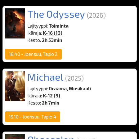
The Odyssey
(2026)
Lajityyppi:
Toiminta
Ikäraja:
K-16 (13)
Kesto:
2h 53min
18.40
-
Joensuu, Tapio 2
Michael
(2025)
Lajityyppi:
Draama, Musikaali
Ikäraja:
K-12 (9)
Kesto:
2h 7min
19.10
-
Joensuu, Tapio 4