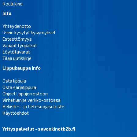
Koulukino
Info
Yhteydenotto
Usein kysytyt kysymykset
Esteettömyys
Vapaat työpaikat
Löytötavarat
Tilaa uutiskirje
Lippukauppa Info
Osta lippuja
Osta sarjalippuja
Ohjeet lippujen ostoon
Virhetilanne verkko-ostossa
Rekisteri- ja tietosuojaseloste
Käyttöehdot
Yrityspalvelut - savonkinotb2b.fi