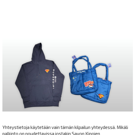
Yhteystietoja käytetään vain tämän kilpailun yhteydessä. Mikäli
palkinto on noudettavissa jostakin Savon Kinojen