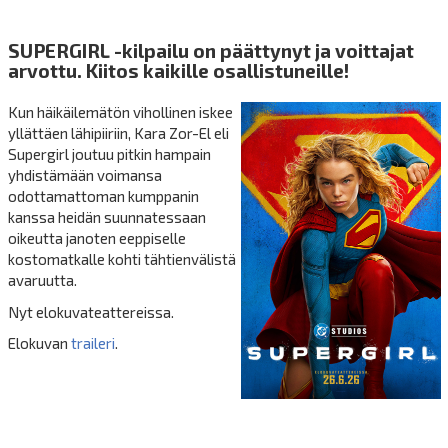
SUPERGIRL -
kilpailu on päättynyt ja voittajat
arvottu. Kiitos kaikille osallistuneille!
Kun häikäilemätön vihollinen iskee
yllättäen lähipiiriin, Kara Zor-El eli
Supergirl joutuu pitkin hampain
yhdistämään voimansa
odottamattoman kumppanin
kanssa heidän suunnatessaan
oikeutta janoten eeppiselle
kostomatkalle kohti tähtienvälistä
avaruutta.
Nyt elokuvateattereissa.
Elokuvan
traileri
.