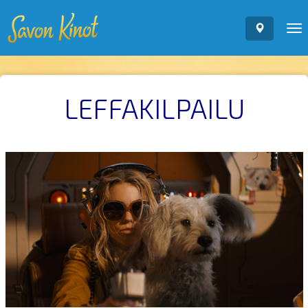
To
nav
LEFFAKILPAILU