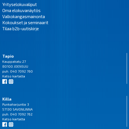
Yrityselokuvaliput
Oma elokuvanäytös
Valkokangasmainonta
Kokoukset ja seminaarit
Tilaa b2b-uutiskirje
Tapio
Kauppakatu 27
80100 JOENSUU
puh. 040 7092 760
Katso
kartalta
Killa
Punkaharjuntie 3
57130 SAVONLINNA
puh. 040 7092 762
Katso
kartalta