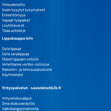
Yhteydenotto
Usein kysytyt kysymykset
Esteettömyys
Vapaat työpaikat
Löytötavarat
Tilaa uutiskirje
Lippukauppa Info
Osta lippuja
Osta sarjalippuja
Ohjeet lippujen ostoon
Virhetilanne verkko-ostossa
Rekisteri- ja tietosuojaseloste
Käyttöehdot
Yrityspalvelut - savonkinotb2b.fi
Yrityselokuvaliput
Oma elokuvanäytös
Valkokangasmainonta