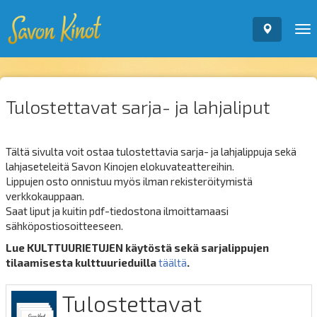
To
nav
Tulostettavat sarja- ja lahjaliput
Tältä sivulta voit ostaa tulostettavia sarja- ja lahjalippuja sekä
lahjaseteleitä Savon Kinojen elokuvateattereihin.
Lippujen osto onnistuu myös ilman rekisteröitymistä
verkkokauppaan.
Saat liput ja kuitin pdf-tiedostona ilmoittamaasi
sähköpostiosoitteeseen.
Lue KULTTUURIETUJEN käytöstä sekä sarjalippujen
tilaamisesta kulttuurieduilla
täältä
.
Tulostettavat