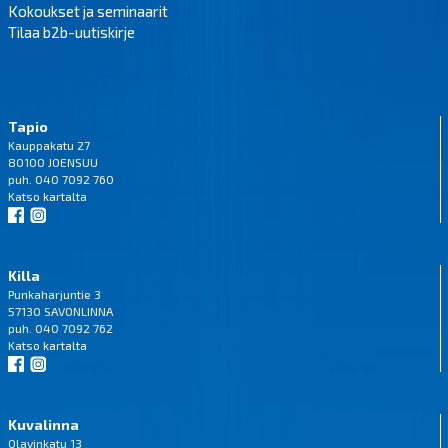
Kokoukset ja seminaarit
Tilaa b2b-uutiskirje
Tapio
Kauppakatu 27
80100 JOENSUU
puh. 040 7092 760
Katso
kartalta
Killa
Punkaharjuntie 3
57130 SAVONLINNA
puh. 040 7092 762
Katso
kartalta
Kuvalinna
Olavinkatu 13