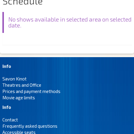
Schedule
No shows available in selected area on selected
date.
Info
Savon Kinot
Theatres and Office
Prices and payment methods
Movie age limits
Info
Contact
Frequently asked questions
Accessible seats