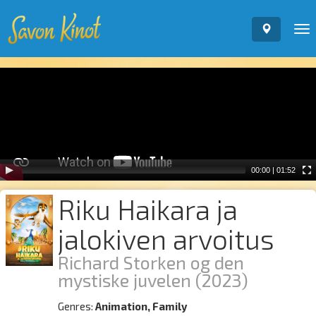
To
nav
Video
Player
00:00
|
01:52
Riku Haikara ja
jalokiven arvoitus
Richard Storken og den
mystiske juvelen
(2023)
Genres:
Animation, Family