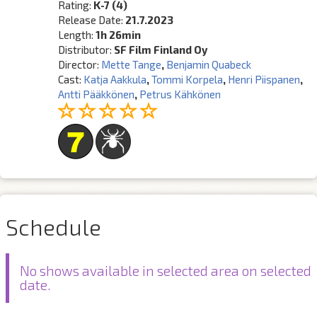
Rating:
K-7 (4)
Release Date:
21.7.2023
Length:
1h 26min
Distributor:
SF Film Finland Oy
Director:
Mette Tange
,
Benjamin Quabeck
Cast:
Katja Aakkula
,
Tommi Korpela
,
Henri Piispanen
,
Antti Pääkkönen
,
Petrus Kähkönen
Schedule
No shows available in selected area on selected
date.