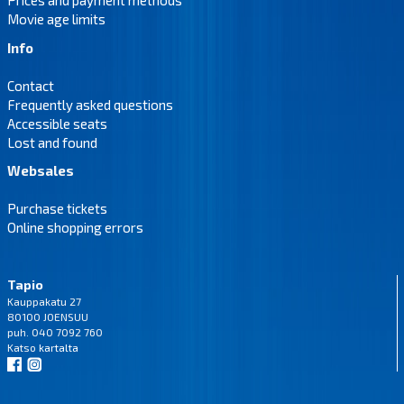
Prices and payment methods
Movie age limits
Info
Contact
Frequently asked questions
Accessible seats
Lost and found
Websales
Purchase tickets
Online shopping errors
Tapio
Kauppakatu 27
80100 JOENSUU
puh. 040 7092 760
Katso
kartalta