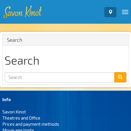
To
nav
Search
Search
Info
Savon Kinot
Theatres and Office
Prices and payment methods
Movie age limits