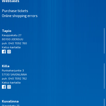
Websales
Purchase tickets
Online shopping errors
Tapio
Kauppakatu 27
80100 JOENSUU
puh. 040 7092 760
Katso
kartalta
Killa
Punkaharjuntie 3
57130 SAVONLINNA
puh. 040 7092 762
Katso
kartalta
Kuvalinna
Olavinkatu 13