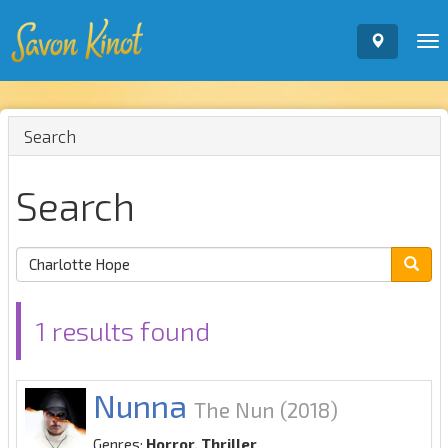
To
nav
Search
Search
1 results found
Nunna
The Nun
(2018)
Genres:
Horror, Thriller