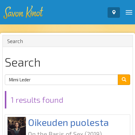
To
nav
Search
Search
1 results found
Oikeuden puolesta
On the Basis of Sex
(2019)