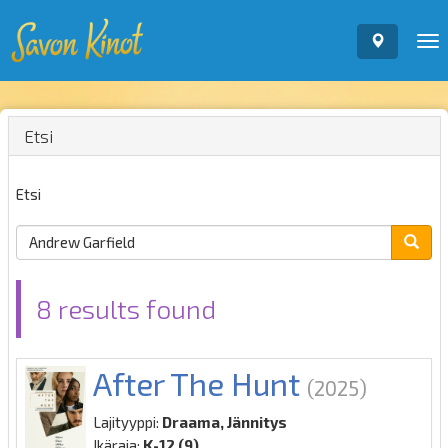
To
nav
Etsi
Etsi
8 results found
After The Hunt
(2025)
Lajityyppi:
Draama, Jännitys
Ikäraja:
K-12 (9)