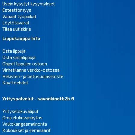
Usein kysytyt kysymykset
Esteettömyys
Vapaat työpaikat
Löytötavarat
Tilaa uutiskirje
Lippukauppa Info
Osta lippuja
Osta sarjalippuja
Ohjeet lippujen ostoon
Virhetilanne verkko-ostossa
Rekisteri- ja tietosuojaseloste
Käyttöehdot
Yrityspalvelut - savonkinotb2b.fi
Yrityselokuvaliput
Oma elokuvanäytös
Valkokangasmainonta
Kokoukset ja seminaarit