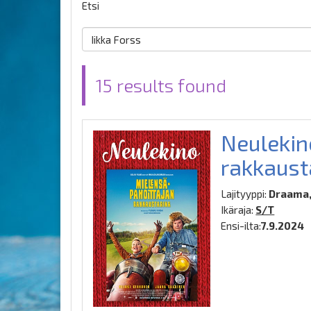
Etsi
15 results found
Neulekin
rakkaust
Lajityyppi:
Draama,
Ikäraja:
S/T
Ensi-ilta:
7.9.2024