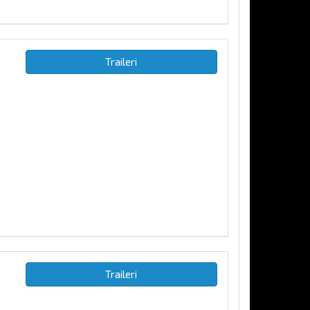
ä
Traileri
Traileri