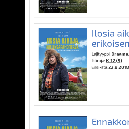
Ilosia ai
erikoise
Lajityyppi:
Draama,
Ikäraja:
K-12 (9)
Ensi-ilta:
22.8.201
Ennakkon