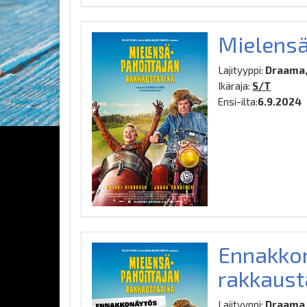
Mielensä
Lajityyppi:
Draama,
Ikäraja:
S/T
Ensi-ilta:
6.9.2024
Ennakkon
rakkaust
Lajityyppi:
Draama,