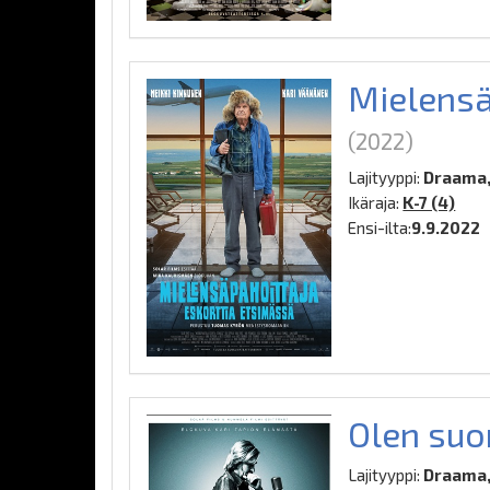
Mielensä
(2022)
Lajityyppi:
Draama,
Ikäraja:
K-7 (4)
Ensi-ilta:
9.9.2022
Olen su
Lajityyppi:
Draama,