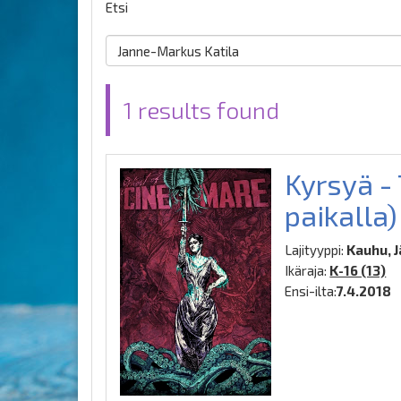
Etsi
1 results found
Kyrsyä - 
paikalla)
Lajityyppi:
Kauhu, J
Ikäraja:
K-16 (13)
Ensi-ilta:
7.4.2018