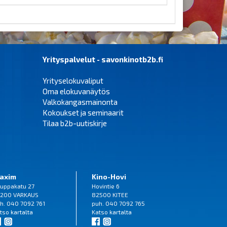
Yrityspalvelut - savonkinotb2b.fi
Yrityselokuvaliput
Oma elokuvanäytös
Valkokangasmainonta
Kokoukset ja seminaarit
Tilaa b2b-uutiskirje
axim
Kino-Hovi
uppakatu 27
Hovintie 6
200 VARKAUS
82500 KITEE
h. 040 7092 761
puh. 040 7092 765
tso
kartalta
Katso
kartalta