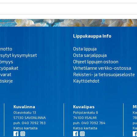
Lippukauppa Info
enotto
Osta lippuja
ysytyt kysymykset
Osta sarjalippuja
tömyys
Ohjeet lippujen ostoon
työpaikat
Virhetilanne verkko-ostossa
varat
Rekisteri- ja tietosuojaseloste
iskirje
Käyttöehdot
Kuvalinna
Kuvalipas
M
Olavinkatu 13
Pohjolankatu 6
Ka
57130 SAVONLINNA
74100 IISALMI
78
puh. 040 7092 763
puh. 040 7092 764
pu
Katso
kartalta
Katso
kartalta
Ka