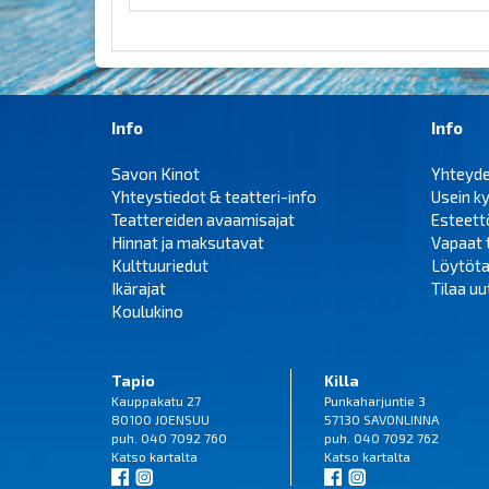
Info
Info
Savon Kinot
Yhteyd
Yhteystiedot & teatteri-info
Usein k
Teattereiden avaamisajat
Esteet
Hinnat ja maksutavat
Vapaat 
Kulttuuriedut
Löytöta
Ikärajat
Tilaa uut
Koulukino
Tapio
Killa
Kauppakatu 27
Punkaharjuntie 3
80100 JOENSUU
57130 SAVONLINNA
puh. 040 7092 760
puh. 040 7092 762
Katso
kartalta
Katso
kartalta