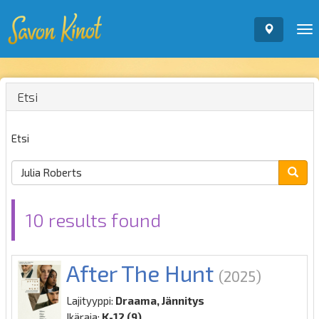
To
nav
Etsi
Etsi
10 results found
After The Hunt
(2025)
Lajityyppi:
Draama, Jännitys
Ikäraja:
K-12 (9)