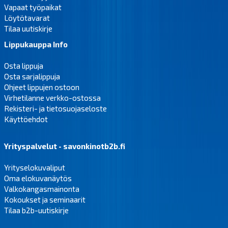
Vapaat työpaikat
Löytötavarat
Tilaa uutiskirje
Lippukauppa Info
Osta lippuja
Osta sarjalippuja
Ohjeet lippujen ostoon
Virhetilanne verkko-ostossa
Rekisteri- ja tietosuojaseloste
Käyttöehdot
Yrityspalvelut - savonkinotb2b.fi
Yrityselokuvaliput
Oma elokuvanäytös
Valkokangasmainonta
Kokoukset ja seminaarit
Tilaa b2b-uutiskirje