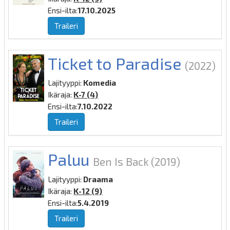
Ensi-ilta:
17.10.2025
Traileri
Ticket to Paradise
(2022)
Lajityyppi:
Komedia
Ikäraja:
K-7 (4)
Ensi-ilta:
7.10.2022
Traileri
Paluu
Ben Is Back
(2019)
Lajityyppi:
Draama
Ikäraja:
K-12 (9)
Ensi-ilta:
5.4.2019
Traileri