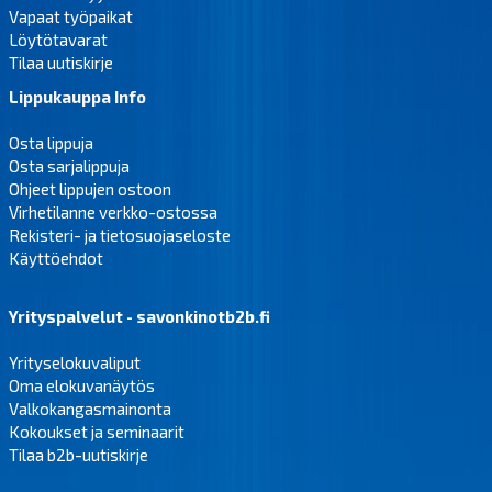
Vapaat työpaikat
Löytötavarat
Tilaa uutiskirje
Lippukauppa Info
Osta lippuja
Osta sarjalippuja
Ohjeet lippujen ostoon
Virhetilanne verkko-ostossa
Rekisteri- ja tietosuojaseloste
Käyttöehdot
Yrityspalvelut - savonkinotb2b.fi
Yrityselokuvaliput
Oma elokuvanäytös
Valkokangasmainonta
Kokoukset ja seminaarit
Tilaa b2b-uutiskirje