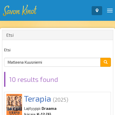
To
nav
Etsi
Etsi
10 results found
Terapia
(2025)
Lajityyppi:
Draama
Ikäraja:
K-12 (9)