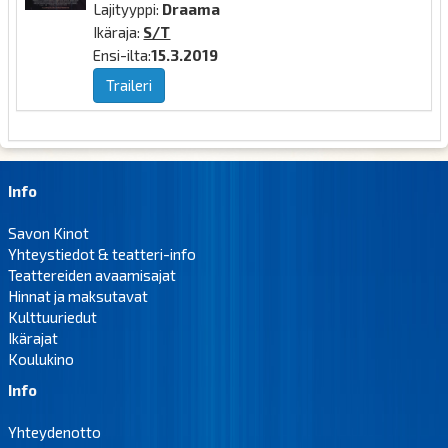
Lajityyppi:
Draama
Ikäraja:
S/T
Ensi-ilta:
15.3.2019
Traileri
Info
Savon Kinot
Yhteystiedot & teatteri-info
Teattereiden avaamisajat
Hinnat ja maksutavat
Kulttuuriedut
Ikärajat
Koulukino
Info
Yhteydenotto