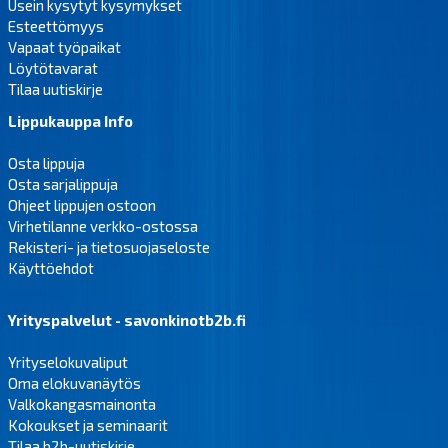
Usein kysytyt kysymykset
Esteettömyys
Vapaat työpaikat
Löytötavarat
Tilaa uutiskirje
Lippukauppa Info
Osta lippuja
Osta sarjalippuja
Ohjeet lippujen ostoon
Virhetilanne verkko-ostossa
Rekisteri- ja tietosuojaseloste
Käyttöehdot
Yrityspalvelut - savonkinotb2b.fi
Yrityselokuvaliput
Oma elokuvanäytös
Valkokangasmainonta
Kokoukset ja seminaarit
Tilaa b2b-uutiskirje