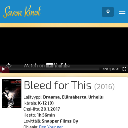
To
nav
Video
Player
00:00
|
02:31
Bleed for This
(2016)
Lajityyppi:
Draama, Elämäkerta, Urheilu
Ikäraja:
K-12 (9)
Ensi-ilta:
20.1.2017
Kesto:
1h 56min
Levittäjä:
Snapper Films Oy
Ohjaaja:
Ben Younger