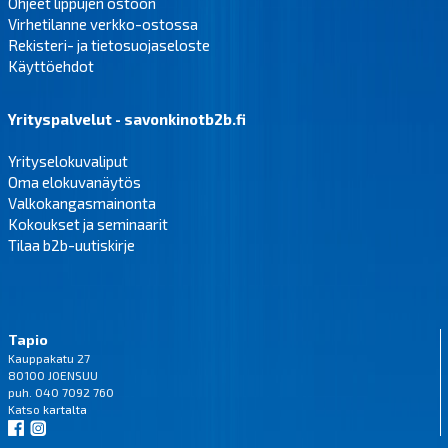
Ohjeet lippujen ostoon
Virhetilanne verkko-ostossa
Rekisteri- ja tietosuojaseloste
Käyttöehdot
Yrityspalvelut - savonkinotb2b.fi
Yrityselokuvaliput
Oma elokuvanäytös
Valkokangasmainonta
Kokoukset ja seminaarit
Tilaa b2b-uutiskirje
Tapio
Kauppakatu 27
80100 JOENSUU
puh. 040 7092 760
Katso
kartalta