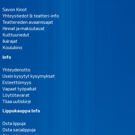
Savon Kinot
Yhteystiedot & teatteri-info
Teattereiden avaamisajat
Hinnat ja maksutavat
Kulttuuriedut
Ikärajat
Koulukino
Info
Yhteydenotto
Usein kysytyt kysymykset
Esteettömyys
Vapaat työpaikat
Löytötavarat
Tilaa uutiskirje
Lippukauppa Info
Osta lippuja
Osta sarjalippuja