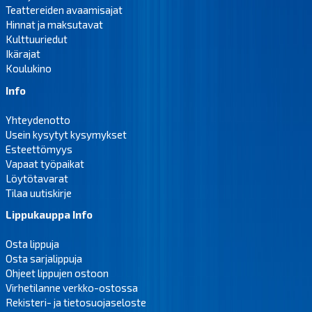
Teattereiden avaamisajat
Hinnat ja maksutavat
Kulttuuriedut
Ikärajat
Koulukino
Info
Yhteydenotto
Usein kysytyt kysymykset
Esteettömyys
Vapaat työpaikat
Löytötavarat
Tilaa uutiskirje
Lippukauppa Info
Osta lippuja
Osta sarjalippuja
Ohjeet lippujen ostoon
Virhetilanne verkko-ostossa
Rekisteri- ja tietosuojaseloste