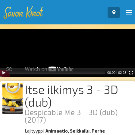
To
nav
Video
Player
00:00
|
02:23
Itse ilkimys 3 - 3D
(dub)
Despicable Me 3 - 3D (dub)
(2017)
Lajityyppi:
Animaatio, Seikkailu, Perhe