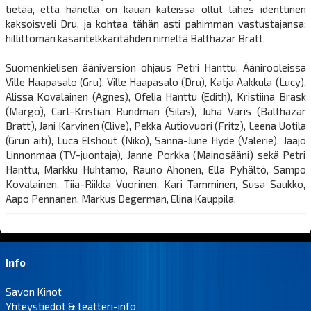
tietää, että hänellä on kauan kateissa ollut lähes identtinen
kaksoisveli Dru, ja kohtaa tähän asti pahimman vastustajansa:
hillittömän kasaritelkkaritähden nimeltä Balthazar Bratt.
Suomenkielisen ääniversion ohjaus Petri Hanttu. Äänirooleissa
Ville Haapasalo (Gru), Ville Haapasalo (Dru), Katja Aakkula (Lucy),
Alissa Kovalainen (Agnes), Ofelia Hanttu (Edith), Kristiina Brask
(Margo), Carl-Kristian Rundman (Silas), Juha Varis (Balthazar
Bratt), Jani Karvinen (Clive), Pekka Autiovuori (Fritz), Leena Uotila
(Grun äiti), Luca Elshout (Niko), Sanna-June Hyde (Valerie), Jaajo
Linnonmaa (TV-juontaja), Janne Porkka (Mainosääni) sekä Petri
Hanttu, Markku Huhtamo, Rauno Ahonen, Ella Pyhältö, Sampo
Kovalainen, Tiia-Riikka Vuorinen, Kari Tamminen, Susa Saukko,
Aapo Pennanen, Markus Degerman, Elina Kauppila.
Info
Savon Kinot
Yhteystiedot & teatteri-info