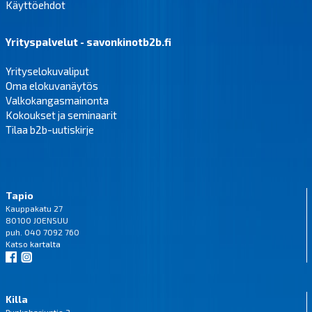
Käyttöehdot
Yrityspalvelut - savonkinotb2b.fi
Yrityselokuvaliput
Oma elokuvanäytös
Valkokangasmainonta
Kokoukset ja seminaarit
Tilaa b2b-uutiskirje
Tapio
Kauppakatu 27
80100 JOENSUU
puh. 040 7092 760
Katso
kartalta
Killa