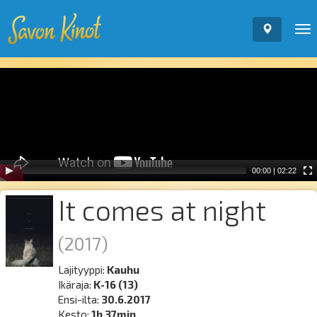
To
nav
Video
Player
00:00
|
02:22
It comes at night
(2017)
Lajityyppi:
Kauhu
Ikäraja:
K-16 (13)
Ensi-ilta:
30.6.2017
Kesto:
1h 37min