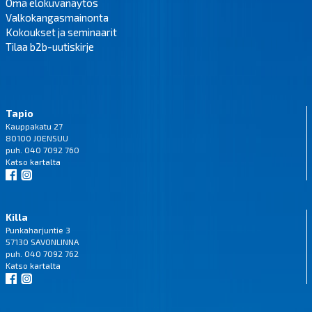
Oma elokuvanäytös
Valkokangasmainonta
Kokoukset ja seminaarit
Tilaa b2b-uutiskirje
Tapio
Kauppakatu 27
80100 JOENSUU
puh. 040 7092 760
Katso
kartalta
Killa
Punkaharjuntie 3
57130 SAVONLINNA
puh. 040 7092 762
Katso
kartalta