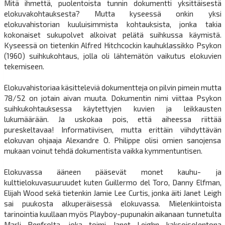
Mitä ihmettä, puolentoista tunnin dokumentti yksittäisestä
elokuvakohtauksesta? Mutta kyseessä onkin yksi
elokuvahistorian kuuluisimmista kohtauksista, jonka takia
kokonaiset sukupolvet alkoivat pelätä suihkussa käymistä.
Kyseessä on tietenkin Alfred Hitchcockin kauhuklassikko Psykon
(1960) suihkukohtaus, jolla oli lähtemätön vaikutus elokuvien
tekemiseen.
Elokuvahistoriaa käsitteleviä dokumentteja on pilvin pimein mutta
78/52 on jotain aivan muuta. Dokumentin nimi viittaa Psykon
suihkukohtauksessa käytettyjen kuvien ja leikkausten
lukumäärään. Ja uskokaa pois, että aiheessa riittää
pureskeltavaa! Informatiivisen, mutta erittäin viihdyttävän
elokuvan ohjaaja Alexandre O. Philippe olisi omien sanojensa
mukaan voinut tehdä dokumentista vaikka kymmentuntisen.
Elokuvassa ääneen pääsevät monet kauhu- ja
kulttielokuvasuuruudet kuten Guillermo del Toro, Danny Elfman,
Elijah Wood sekä tietenkin Jamie Lee Curtis, jonka äiti Janet Leigh
sai puukosta alkuperäisessä elokuvassa. Mielenkiintoista
tarinointia kuullaan myös Playboy-pupunakin aikanaan tunnetulta
Marli Renfrolta, joka toimi Janet Leighn kaksoisolentona