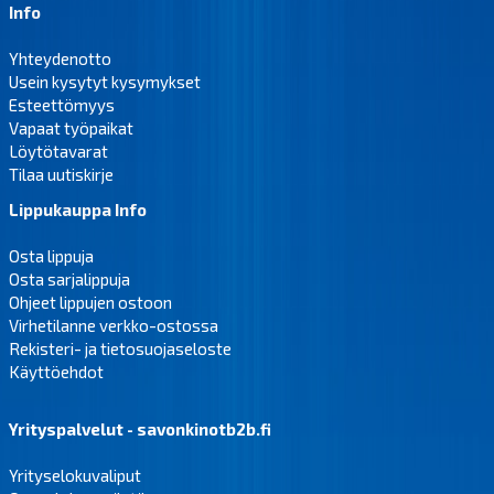
Info
Yhteydenotto
Usein kysytyt kysymykset
Esteettömyys
Vapaat työpaikat
Löytötavarat
Tilaa uutiskirje
Lippukauppa Info
Osta lippuja
Osta sarjalippuja
Ohjeet lippujen ostoon
Virhetilanne verkko-ostossa
Rekisteri- ja tietosuojaseloste
Käyttöehdot
Yrityspalvelut - savonkinotb2b.fi
Yrityselokuvaliput