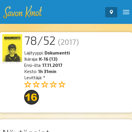
To
nav
78/52
(2017)
Lajityyppi:
Dokumentti
Ikäraja:
K-16 (13)
Ensi-ilta:
17.11.2017
Kesto:
1h 31min
Levittäjä:
*