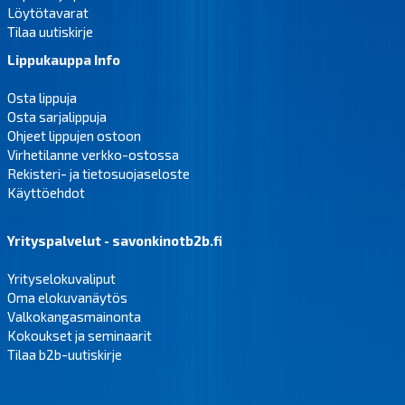
Löytötavarat
Tilaa uutiskirje
Lippukauppa Info
Osta lippuja
Osta sarjalippuja
Ohjeet lippujen ostoon
Virhetilanne verkko-ostossa
Rekisteri- ja tietosuojaseloste
Käyttöehdot
Yrityspalvelut - savonkinotb2b.fi
Yrityselokuvaliput
Oma elokuvanäytös
Valkokangasmainonta
Kokoukset ja seminaarit
Tilaa b2b-uutiskirje