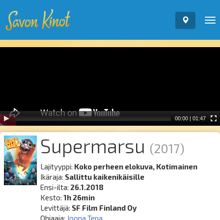
To
nav
Video
Player
00:00
|
01:47
Supermarsu
(2017)
Lajityyppi:
Koko perheen elokuva, Kotimainen
Ikäraja:
Sallittu kaikenikäisille
Ensi-ilta:
26.1.2018
Kesto:
1h 26min
Levittäjä:
SF Film Finland Oy
Ohjaaja:
Joona Tena