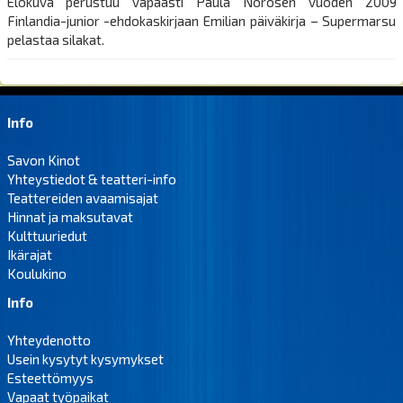
Elokuva perustuu vapaasti Paula Norosen vuoden 2009
Finlandia-junior -ehdokaskirjaan Emilian päiväkirja – Supermarsu
pelastaa silakat.
Info
Savon Kinot
Yhteystiedot & teatteri-info
Teattereiden avaamisajat
Hinnat ja maksutavat
Kulttuuriedut
Ikärajat
Koulukino
Info
Yhteydenotto
Usein kysytyt kysymykset
Esteettömyys
Vapaat työpaikat