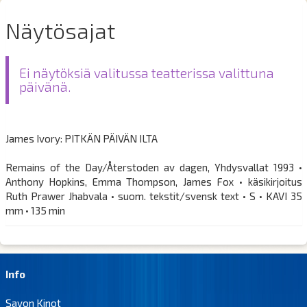
Näytösajat
Ei näytöksiä valitussa teatterissa valittuna
päivänä.
James Ivory: PITKÄN PÄIVÄN ILTA
Remains of the Day/Återstoden av dagen, Yhdysvallat 1993 •
Anthony Hopkins, Emma Thompson, James Fox • käsikirjoitus
Ruth Prawer Jhabvala • suom. tekstit/svensk text • S • KAVI 35
mm • 135 min
Info
Savon Kinot