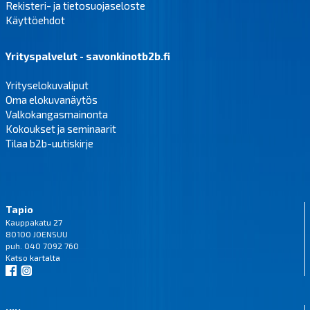
Rekisteri- ja tietosuojaseloste
Käyttöehdot
Yrityspalvelut - savonkinotb2b.fi
Yrityselokuvaliput
Oma elokuvanäytös
Valkokangasmainonta
Kokoukset ja seminaarit
Tilaa b2b-uutiskirje
Tapio
Kauppakatu 27
80100 JOENSUU
puh. 040 7092 760
Katso
kartalta