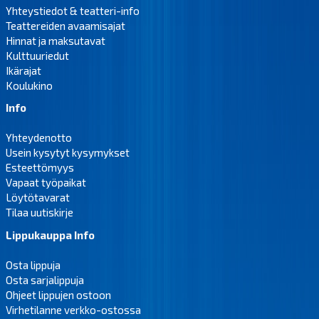
Yhteystiedot & teatteri-info
Teattereiden avaamisajat
Hinnat ja maksutavat
Kulttuuriedut
Ikärajat
Koulukino
Info
Yhteydenotto
Usein kysytyt kysymykset
Esteettömyys
Vapaat työpaikat
Löytötavarat
Tilaa uutiskirje
Lippukauppa Info
Osta lippuja
Osta sarjalippuja
Ohjeet lippujen ostoon
Virhetilanne verkko-ostossa