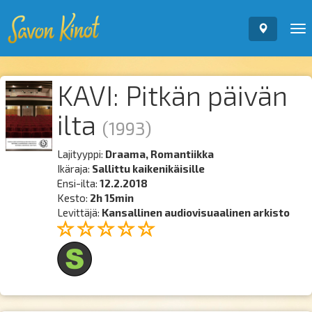
To
nav
KAVI: Pitkän päivän
ilta
(1993)
Lajityyppi:
Draama, Romantiikka
Ikäraja:
Sallittu kaikenikäisille
Ensi-ilta:
12.2.2018
Kesto:
2h 15min
Levittäjä:
Kansallinen audiovisuaalinen arkisto