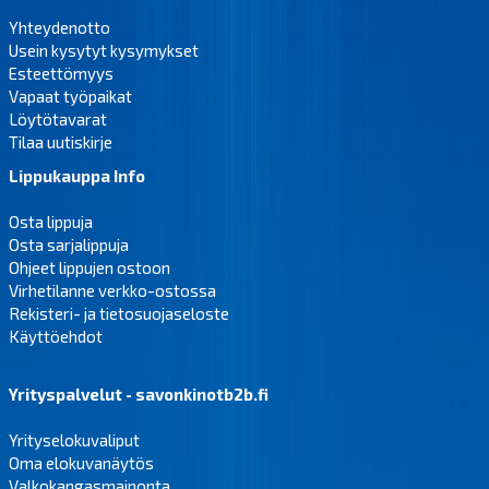
Yhteydenotto
Usein kysytyt kysymykset
Esteettömyys
Vapaat työpaikat
Löytötavarat
Tilaa uutiskirje
Lippukauppa Info
Osta lippuja
Osta sarjalippuja
Ohjeet lippujen ostoon
Virhetilanne verkko-ostossa
Rekisteri- ja tietosuojaseloste
Käyttöehdot
Yrityspalvelut - savonkinotb2b.fi
Yrityselokuvaliput
Oma elokuvanäytös
Valkokangasmainonta