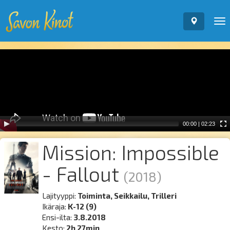
To
nav
Video
Player
00:00
|
02:23
Mission: Impossible
- Fallout
(2018)
Lajityyppi:
Toiminta, Seikkailu, Trilleri
Ikäraja:
K-12 (9)
Ensi-ilta:
3.8.2018
Kesto:
2h 27min