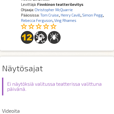
Levittäjä:
Finnkinon teatterilevitys
Ohjaaja:
Christopher McQuarrie
Pääosissa:
Tom Cruise
,
Henry Cavill
,
Simon Pegg
,
Rebecca Ferguson
,
Ving Rhames
Näytösajat
Ei näytöksiä valitussa teatterissa valittuna
päivänä.
Videoita