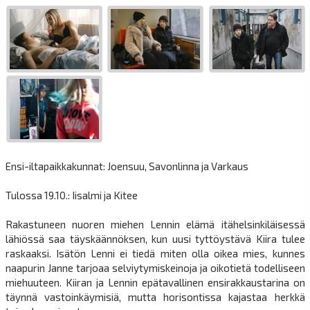
Ensi-iltapaikkakunnat: Joensuu, Savonlinna ja Varkaus
Tulossa 19.10.: Iisalmi ja Kitee
Rakastuneen nuoren miehen Lennin elämä itähelsinkiläisessä
lähiössä saa täyskäännöksen, kun uusi tyttöystävä Kiira tulee
raskaaksi. Isätön Lenni ei tiedä miten olla oikea mies, kunnes
naapurin Janne tarjoaa selviytymiskeinoja ja oikotietä todelliseen
miehuuteen. Kiiran ja Lennin epätavallinen ensirakkaustarina on
täynnä vastoinkäymisiä, mutta horisontissa kajastaa herkkä