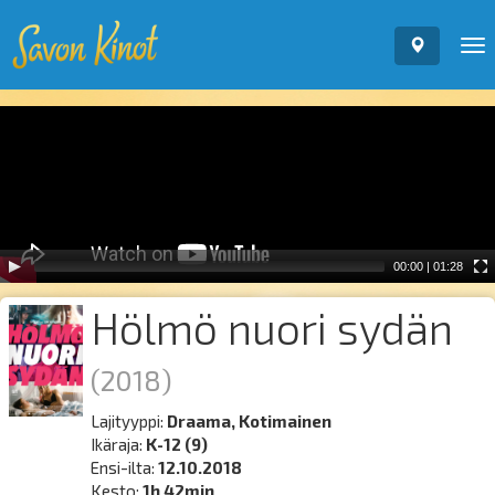
To
nav
Video
Player
00:00
|
01:28
Hölmö nuori sydän
(2018)
Lajityyppi:
Draama, Kotimainen
Ikäraja:
K-12 (9)
Ensi-ilta:
12.10.2018
Kesto:
1h 42min