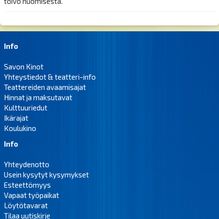
toivo huomisesta.
Info
Savon Kinot
Yhteystiedot & teatteri-info
Teattereiden avaamisajat
Hinnat ja maksutavat
Kulttuuriedut
Ikärajat
Koulukino
Info
Yhteydenotto
Usein kysytyt kysymykset
Esteettömyys
Vapaat työpaikat
Löytötavarat
Tilaa uutiskirje