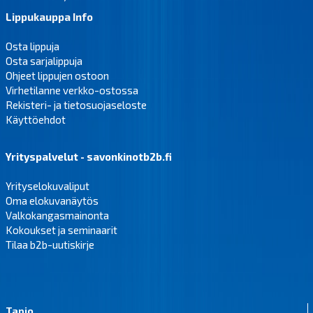
Lippukauppa Info
Osta lippuja
Osta sarjalippuja
Ohjeet lippujen ostoon
Virhetilanne verkko-ostossa
Rekisteri- ja tietosuojaseloste
Käyttöehdot
Yrityspalvelut - savonkinotb2b.fi
Yrityselokuvaliput
Oma elokuvanäytös
Valkokangasmainonta
Kokoukset ja seminaarit
Tilaa b2b-uutiskirje
Tapio