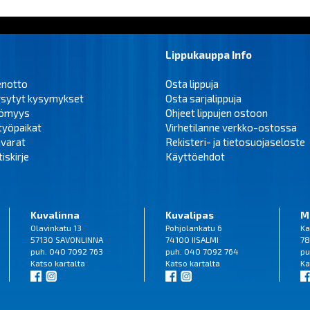
Lippukauppa Info
enotto
Osta lippuja
ysytyt kysymykset
Osta sarjalippuja
tömyys
Ohjeet lippujen ostoon
työpaikat
Virhetilanne verkko-ostossa
varat
Rekisteri- ja tietosuojaseloste
iskirje
Käyttöehdot
Kuvalinna
Kuvalipas
M
Olavinkatu 13
Pohjolankatu 6
Ka
57130 SAVONLINNA
74100 IISALMI
78
puh. 040 7092 763
puh. 040 7092 764
pu
Katso
kartalta
Katso
kartalta
Ka