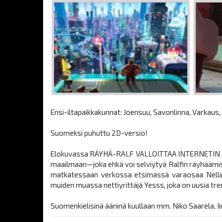
Ensi-iltapaikkakunnat: Joensuu, Savonlinna, Varkaus, I
Suomeksi puhuttu 2D-versio!
Elokuvassa RÄYHÄ-RALF VALLOITTAA INTERNETIN Litwak
maailmaan—joka ehkä voi selviytyä Ralfin räyhäämisen 
matkatessaan verkossa etsimässä varaosaa Nellin So
muiden muassa nettiyrittäjä Yesss, joka on uusia tre
Suomenkielisinä ääninä kuullaan mm. Niko Saarela, I