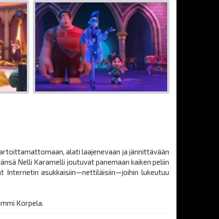
rtoittamattomaan, alati laajenevaan ja jännittävään
ävänsä Nelli Karamelli joutuvat panemaan kaiken peliin
Internetin asukkaisiin—nettiläisiin—joihin lukeutuu
Tommi Korpela.