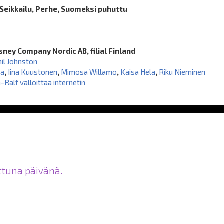
 Seikkailu, Perhe, Suomeksi puhuttu
sney Company Nordic AB, filial Finland
il Johnston
la
,
Iina Kuustonen
,
Mimosa Willamo
,
Kaisa Hela
,
Riku Nieminen
Ralf valloittaa internetin
ittuna päivänä.