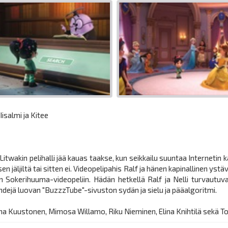
isalmi ja Kitee
in pelihalli jää kauas taakse, kun seikkailu suuntaa Internetin ka
jäljiltä tai sitten ei. Videopelipahis Ralf ja hänen kapinallinen yst
kerihuuma-videopeliin. Hädän hetkellä Ralf ja Nelli turvautuvat 
ndejä luovan "BuzzzTube"-sivuston sydän ja sielu ja pääalgoritmi.
ina Kuustonen, Mimosa Willamo, Riku Nieminen, Elina Knihtilä sekä 