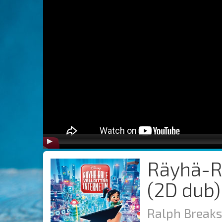
Räyhä-Ra
(2D dub)
Ralph Breaks