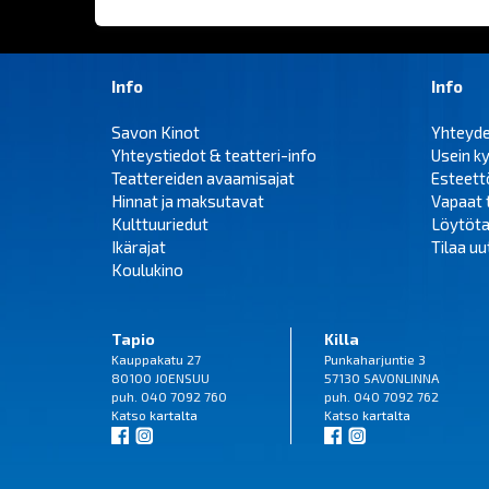
Info
Info
Savon Kinot
Yhteyd
Yhteystiedot & teatteri-info
Usein k
Teattereiden avaamisajat
Esteet
Hinnat ja maksutavat
Vapaat 
Kulttuuriedut
Löytöta
Ikärajat
Tilaa uut
Koulukino
Tapio
Killa
Kauppakatu 27
Punkaharjuntie 3
80100 JOENSUU
57130 SAVONLINNA
puh. 040 7092 760
puh. 040 7092 762
Katso
kartalta
Katso
kartalta