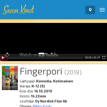
To
nav
Video
Player
00:00
|
01:47
Fingerpori
(2019)
Lajityyppi:
Komedia, Kotimainen
Ikäraja:
K-12 (9)
Ensi-ilta:
16.10.2019
Kesto:
1h 22min
Levittäjä:
Oy Nordisk Film Ab
Ohjaaja:
Mikko Kouki