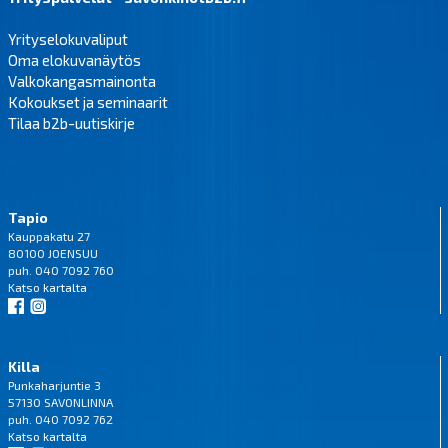
Yrityselokuvaliput
Oma elokuvanäytös
Valkokangasmainonta
Kokoukset ja seminaarit
Tilaa b2b-uutiskirje
Tapio
Kauppakatu 27
80100 JOENSUU
puh. 040 7092 760
Katso
kartalta
Killa
Punkaharjuntie 3
57130 SAVONLINNA
puh. 040 7092 762
Katso
kartalta