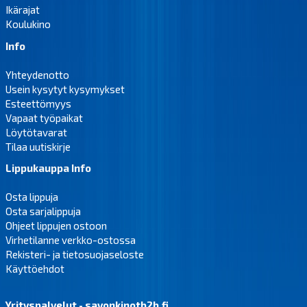
Ikärajat
Koulukino
Info
Yhteydenotto
Usein kysytyt kysymykset
Esteettömyys
Vapaat työpaikat
Löytötavarat
Tilaa uutiskirje
Lippukauppa Info
Osta lippuja
Osta sarjalippuja
Ohjeet lippujen ostoon
Virhetilanne verkko-ostossa
Rekisteri- ja tietosuojaseloste
Käyttöehdot
Yrityspalvelut - savonkinotb2b.fi