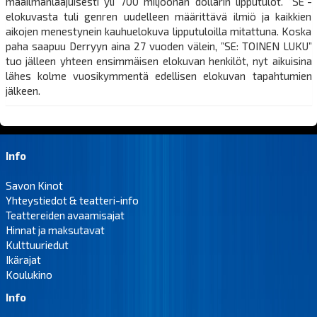
maailmanlaajuisesti yli 700 miljoonan dollarin lipputulot. ”SE”-
elokuvasta tuli genren uudelleen määrittävä ilmiö ja kaikkien
aikojen menestynein kauhuelokuva lipputuloilla mitattuna. Koska
paha saapuu Derryyn aina 27 vuoden välein, ”SE: TOINEN LUKU”
tuo jälleen yhteen ensimmäisen elokuvan henkilöt, nyt aikuisina
lähes kolme vuosikymmentä edellisen elokuvan tapahtumien
jälkeen.
Info
Savon Kinot
Yhteystiedot & teatteri-info
Teattereiden avaamisajat
Hinnat ja maksutavat
Kulttuuriedut
Ikärajat
Koulukino
Info