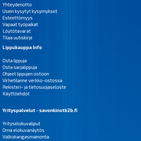
Yhteydenotto
Usein kysytyt kysymykset
Esteettömyys
Vapaat työpaikat
Löytötavarat
Tilaa uutiskirje
Lippukauppa Info
Osta lippuja
Osta sarjalippuja
Ohjeet lippujen ostoon
Virhetilanne verkko-ostossa
Rekisteri- ja tietosuojaseloste
Käyttöehdot
Yrityspalvelut - savonkinotb2b.fi
Yrityselokuvaliput
Oma elokuvanäytös
Valkokangasmainonta