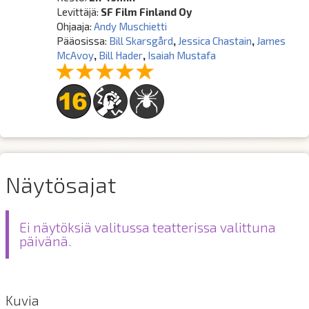
Levittäjä:
SF Film Finland Oy
Ohjaaja:
Andy Muschietti
Pääosissa:
Bill Skarsgård
,
Jessica Chastain
,
James
McAvoy
,
Bill Hader
,
Isaiah Mustafa
Näytösajat
Ei näytöksiä valitussa teatterissa valittuna
päivänä.
Kuvia