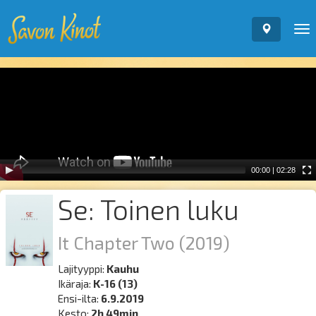
To
nav
Video
Player
00:00
|
02:28
Se: Toinen luku
It Chapter Two
(2019)
Lajityyppi:
Kauhu
Ikäraja:
K-16 (13)
Ensi-ilta:
6.9.2019
Kesto:
2h 49min