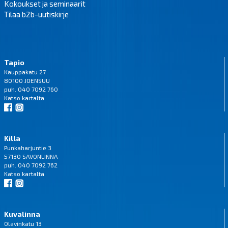
Kokoukset ja seminaarit
Tilaa b2b-uutiskirje
Tapio
Kauppakatu 27
80100 JOENSUU
puh. 040 7092 760
Katso
kartalta
Killa
Punkaharjuntie 3
57130 SAVONLINNA
puh. 040 7092 762
Katso
kartalta
Kuvalinna
Olavinkatu 13