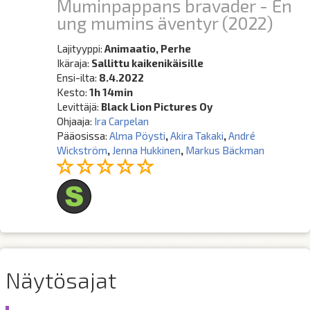
Muminpappans bravader - En
ung mumins äventyr
(2022)
Lajityyppi:
Animaatio, Perhe
Ikäraja:
Sallittu kaikenikäisille
Ensi-ilta:
8.4.2022
Kesto:
1h 14min
Levittäjä:
Black Lion Pictures Oy
Ohjaaja:
Ira Carpelan
Pääosissa:
Alma Pöysti
,
Akira Takaki
,
André
Wickström
,
Jenna Hukkinen
,
Markus Bäckman
Näytösajat