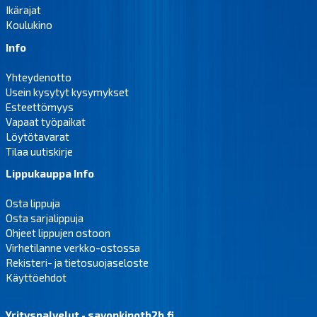
Ikärajat
Koulukino
Info
Yhteydenotto
Usein kysytyt kysymykset
Esteettömyys
Vapaat työpaikat
Löytötavarat
Tilaa uutiskirje
Lippukauppa Info
Osta lippuja
Osta sarjalippuja
Ohjeet lippujen ostoon
Virhetilanne verkko-ostossa
Rekisteri- ja tietosuojaseloste
Käyttöehdot
Yrityspalvelut - savonkinotb2b.fi