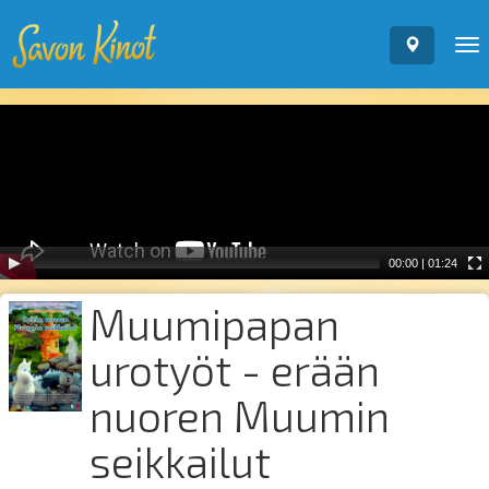
To
nav
Video
Player
00:00
|
01:24
Muumipapan
urotyöt - erään
nuoren Muumin
seikkailut