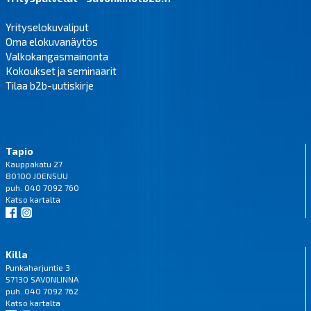
Yrityselokuvaliput
Oma elokuvanäytös
Valkokangasmainonta
Kokoukset ja seminaarit
Tilaa b2b-uutiskirje
Tapio
Kauppakatu 27
80100 JOENSUU
puh. 040 7092 760
Katso
kartalta
Killa
Punkaharjuntie 3
57130 SAVONLINNA
puh. 040 7092 762
Katso
kartalta