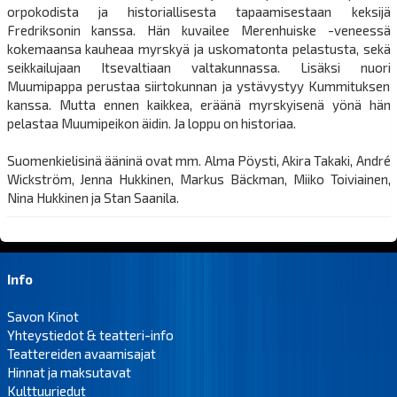
orpokodista ja historiallisesta tapaamisestaan keksijä
Fredriksonin kanssa. Hän kuvailee Merenhuiske -veneessä
kokemaansa kauheaa myrskyä ja uskomatonta pelastusta, sekä
seikkailujaan Itsevaltiaan valtakunnassa. Lisäksi nuori
Muumipappa perustaa siirtokunnan ja ystävystyy Kummituksen
kanssa. Mutta ennen kaikkea, eräänä myrskyisenä yönä hän
pelastaa Muumipeikon äidin. Ja loppu on historiaa.
Suomenkielisinä ääninä ovat mm. Alma Pöysti, Akira Takaki, André
Wickström, Jenna Hukkinen, Markus Bäckman, Miiko Toiviainen,
Nina Hukkinen ja Stan Saanila.
Info
Savon Kinot
Yhteystiedot & teatteri-info
Teattereiden avaamisajat
Hinnat ja maksutavat
Kulttuuriedut