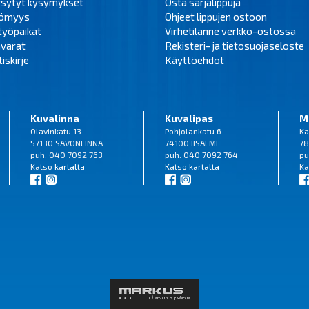
ysytyt kysymykset
Osta sarjalippuja
tömyys
Ohjeet lippujen ostoon
työpaikat
Virhetilanne verkko-ostossa
varat
Rekisteri- ja tietosuojaseloste
iskirje
Käyttöehdot
Kuvalinna
Kuvalipas
M
Olavinkatu 13
Pohjolankatu 6
Ka
57130 SAVONLINNA
74100 IISALMI
78
puh. 040 7092 763
puh. 040 7092 764
pu
Katso
kartalta
Katso
kartalta
Ka