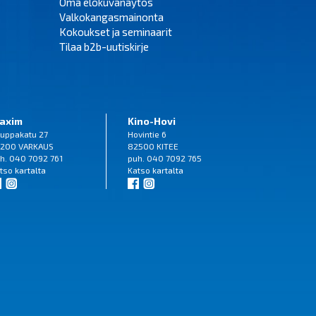
Oma elokuvanäytös
Valkokangasmainonta
Kokoukset ja seminaarit
Tilaa b2b-uutiskirje
axim
Kino-Hovi
uppakatu 27
Hovintie 6
200 VARKAUS
82500 KITEE
h. 040 7092 761
puh. 040 7092 765
tso
kartalta
Katso
kartalta