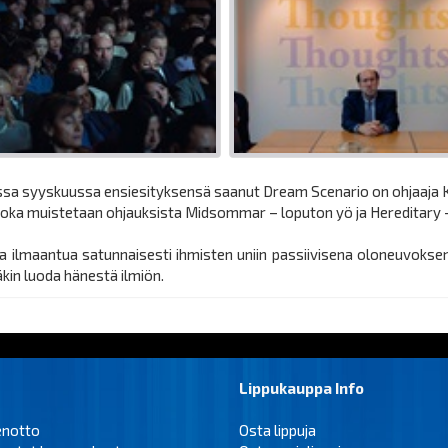
sa syyskuussa ensiesityksensä saanut Dream Scenario on ohjaaja K
 joka muistetaan ohjauksista Midsommar – loputon yö ja Hereditary 
aa ilmaantua satunnaisesti ihmisten uniin passiivisena oloneuvokse
in luoda hänestä ilmiön.
Lippukauppa Info
enotto
Osta lippuja