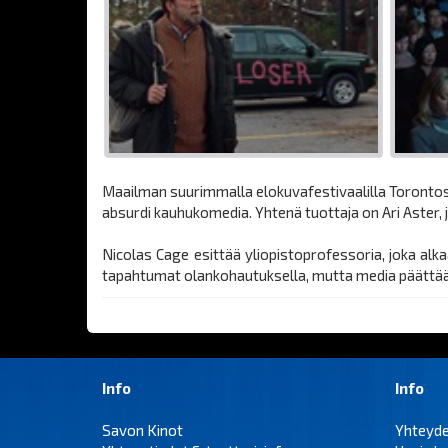
Maailman suurimmalla elokuvafestivaalilla Torontos
absurdi kauhukomedia. Yhtenä tuottaja on Ari Aster,
Nicolas Cage esittää yliopistoprofessoria, joka alk
tapahtumat olankohautuksella, mutta media päättääk
Info
Info
Savon Kinot
Yhteyd