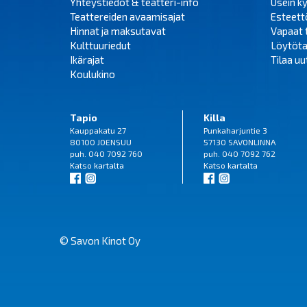
Yhteystiedot & teatteri-info
Usein k
Teattereiden avaamisajat
Esteet
Hinnat ja maksutavat
Vapaat 
Kulttuuriedut
Löytöta
Ikärajat
Tilaa uut
Koulukino
Tapio
Killa
Kauppakatu 27
Punkaharjuntie 3
80100 JOENSUU
57130 SAVONLINNA
puh. 040 7092 760
puh. 040 7092 762
Katso
kartalta
Katso
kartalta
© Savon Kinot Oy