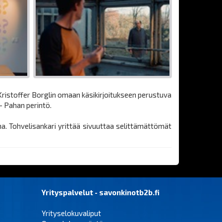
ristoffer Borglin omaan käsikirjoitukseen perustuva
– Pahan perintö.
na. Tohvelisankari yrittää sivuuttaa selittämättömät
Yrityspalvelut - savonkinotb2b.fi
Yrityselokuvaliput