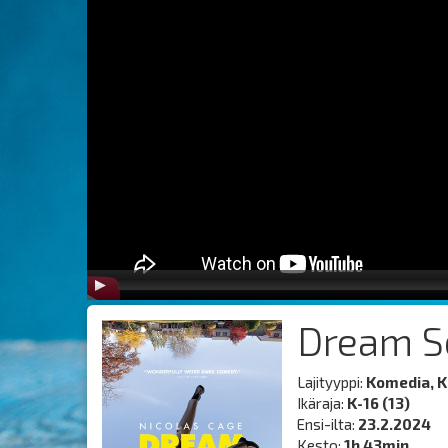
Dream S
Lajityyppi:
Komedia, 
Ikäraja:
K-16 (13)
Ensi-ilta:
23.2.2024
Kesto:
1h 43min