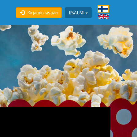
Kirjaudu sisään
IISALMI