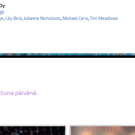
Oy
gli
ge
,
Lily Bird
,
Julianne Nicholson
,
Michael Cera
,
Tim Meadows
ittuna päivänä.