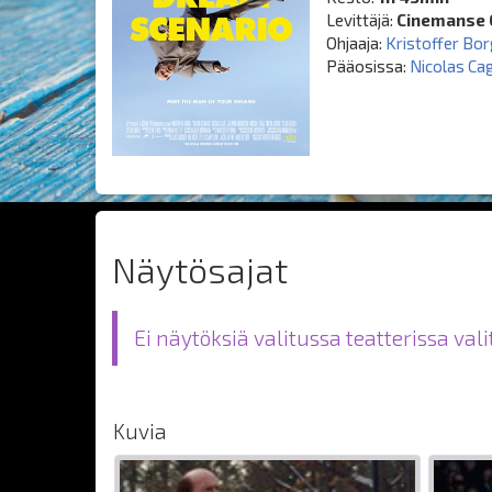
Levittäjä:
Cinemanse 
Ohjaaja:
Kristoffer Bor
Pääosissa:
Nicolas Ca
Näytösajat
Ei näytöksiä valitussa teatterissa val
Kuvia