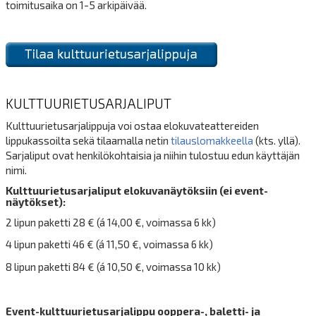
toimitusaika on 1-5 arkipäivää.
KULTTUURIETUSARJALIPUT
Kulttuurietusarjalippuja voi ostaa elokuvateattereiden
lippukassoilta sekä tilaamalla netin
tilauslomakkeella
(kts. yllä).
Sarjaliput ovat henkilökohtaisia ja niihin tulostuu edun käyttäjän
nimi.
Kulttuurietusarjaliput elokuvanäytöksiin (ei event-
näytökset):
2 lipun paketti 28 € (á 14,00 €, voimassa 6 kk)
4 lipun paketti 46 € (á 11,50 €, voimassa 6 kk)
8 lipun paketti 84 € (á 10,50 €, voimassa 10 kk)
Event-kulttuurietusarjalippu ooppera-, baletti- ja