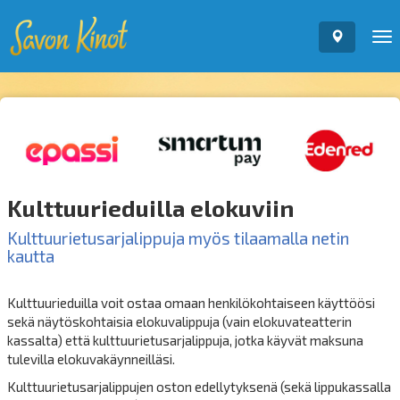
To
nav
Kulttuurieduilla elokuviin
Kulttuurietusarjalippuja myös tilaamalla netin
kautta
Kulttuurieduilla voit ostaa omaan henkilökohtaiseen käyttöösi
sekä näytöskohtaisia elokuvalippuja (vain elokuvateatterin
kassalta) että kulttuurietusarjalippuja, jotka käyvät maksuna
tulevilla elokuvakäynneilläsi.
Kulttuurietusarjalippujen oston edellytyksenä (sekä lippukassalla