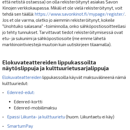
että netistä ostaessa) on olla rekisteröitynyt asiakas Savon
Kinojen verkkokaupassa. Mikäli et ole vielä rekisteröitynyt, voit
tehdä sen täällä:
https://www.savonkinot.fi/mypage/register/
.
Jos et ole varma, oletko jo aiemmin rekisteröitynyt, kokeile
"Unohtuiko salasana" -toiminnolla, onko sähköpostiosoitteellasi
jo tehty tunnukset. Tarvittavat tiedot rekisteröitymisessä ovat
etu- ja sukunimi ja sähköpostiosoite (me emme lähetä
markkinointiviestejä muutoin kuin uutiskirjeen tilaamalla).
Elokuvateattereiden lippukassoilta
näytöslippuja ja kulttuurietusarjalippuja
Elokuvateattereiden
lippukassoilla käyvät maksuvälineenä nämä
kulttuuriedut:
•
Edenred-edut:
Edenred-kortti
Edenred-mobiilimaksu
•
Epassi Liikunta- ja kulttuurietu
(huom. Liikuntaetu ei käy)
•
SmartumPay