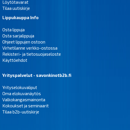
Löytötavarat
Tilaa uutiskirje
Lippukauppa Info
Osta lippuja
Osta sarjalippuja
Ohjeet lippujen ostoon
Virhetilanne verkko-ostossa
Rekisteri- ja tietosuojaseloste
Käyttöehdot
Yrityspalvelut - savonkinotb2b.fi
Yrityselokuvaliput
Oma elokuvanäytös
Valkokangasmainonta
Kokoukset ja seminaarit
Tilaa b2b-uutiskirje