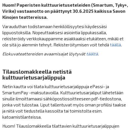
Huom! Paperisten kulttuurietuseteleiden (Smartum, Tyky+,
Virike) vastaanotto on päättynyt 30.6.2025 kaikissa Savon
Kinojen teattereissa.
Varauduthan todistamaan henkilöllisyytesi käydessäsi
lippuostoksilla. Nopeuttaaksesi asiointia lippukassalla,
rekisteröidy verkkokauppamme asiakkaaksi etukäteen, mikäli et
ole sitä jo aiemmin tehnyt. Rekisteröitymisen voit tehdä
täällä
.
Elokuvateattereiden avaamisajat löytyvät
täältä
.
Tilauslomakkeella netistä
kulttuurietusarjalippuja
Netin kautta voi tilata kulttuurietusarjalippuja ePassi- ja
SmartumPay -maksutavoilla. Kulttuurietusarjaliput lähetetään
sinulle ilmoittamaasi sähköpostiosoitteeseen pdf-tiedostona,
jonka voit tulostaa. Liput tallentuvat myös oman profiilisi taakse
ja niitä voit tiedustella kassoilta tai toimistolta esim.
katoamistilanteissa.
Huom! Tilauslomakkeella tilattavien kulttuurietusarjalippujen