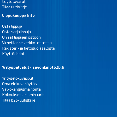
Löytötavarat
Tilaa uutiskirje
Lippukauppa Info
Osta lippuja
Osta sarjalippuja
Ohjeet lippujen ostoon
Virhetilanne verkko-ostossa
Rekisteri- ja tietosuojaseloste
Käyttöehdot
Yrityspalvelut - savonkinotb2b.fi
Yrityselokuvaliput
Oma elokuvanäytös
Valkokangasmainonta
Kokoukset ja seminaarit
Tilaa b2b-uutiskirje