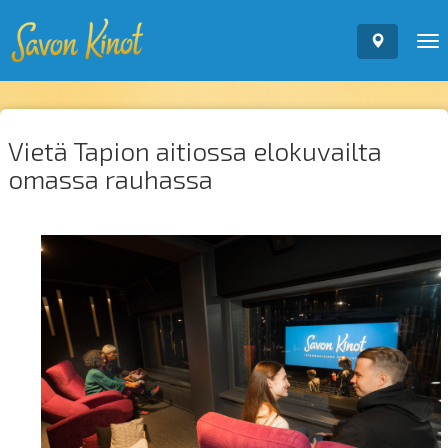
To
nav
Vietä Tapion aitiossa elokuvailta
omassa rauhassa