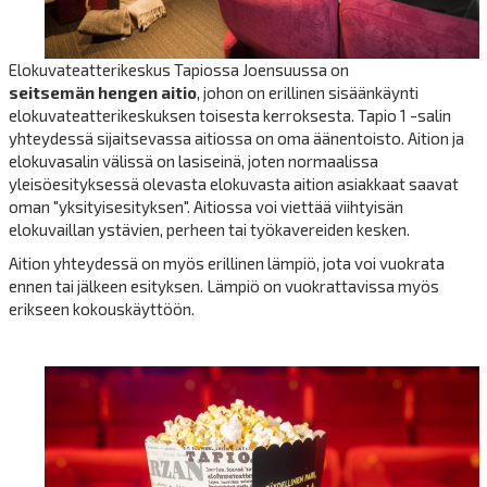
Elokuvateatterikeskus Tapiossa Joensuussa on
seitsemän
hengen aitio
, johon on erillinen sisäänkäynti
elokuvateatterikeskuksen toisesta kerroksesta. Tapio 1 -salin
yhteydessä sijaitsevassa aitiossa on oma äänentoisto. Aition ja
elokuvasalin välissä on lasiseinä, joten normaalissa
yleisöesityksessä olevasta elokuvasta aition asiakkaat saavat
oman "yksityisesityksen". Aitiossa voi viettää viihtyisän
elokuvaillan ystävien, perheen tai työkavereiden kesken.
Aition yhteydessä on myös erillinen lämpiö, jota voi vuokrata
ennen tai jälkeen esityksen. Lämpiö on vuokrattavissa myös
erikseen kokouskäyttöön.