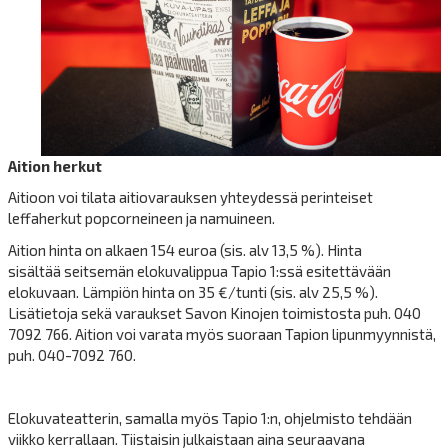
Aition herkut
Aitioon voi tilata aitiovarauksen yhteydessä perinteiset
leffaherkut popcorneineen ja namuineen.
Aition hinta on alkaen 154 euroa (sis. alv 13,5 %). Hinta
sisältää seitsemän elokuvalippua Tapio 1:ssä esitettävään
elokuvaan. Lämpiön hinta on 35 €/tunti (sis. alv 25,5 %).
Lisätietoja sekä varaukset Savon Kinojen toimistosta puh. 040
7092 766. Aition voi varata myös suoraan Tapion lipunmyynnistä,
puh. 040-7092 760.
Elokuvateatterin, samalla myös Tapio 1:n, ohjelmisto tehdään
viikko kerrallaan. Tiistaisin julkaistaan aina seuraavana