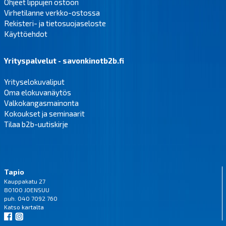
Ohjeet lippujen ostoon
Virhetilanne verkko-ostossa
Rekisteri- ja tietosuojaseloste
Käyttöehdot
Yrityspalvelut - savonkinotb2b.fi
Yrityselokuvaliput
Oma elokuvanäytös
Valkokangasmainonta
Kokoukset ja seminaarit
Tilaa b2b-uutiskirje
Tapio
Kauppakatu 27
80100 JOENSUU
puh. 040 7092 760
Katso
kartalta