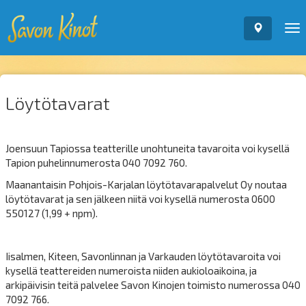
To
nav
Löytötavarat
Joensuun Tapiossa teatterille unohtuneita tavaroita voi kysellä
Tapion puhelinnumerosta 040 7092 760.
Maanantaisin Pohjois-Karjalan löytötavarapalvelut Oy noutaa
löytötavarat ja sen jälkeen niitä voi kysellä numerosta 0600
550127 (1,99 + npm).
Iisalmen, Kiteen, Savonlinnan ja Varkauden löytötavaroita voi
kysellä teattereiden numeroista niiden aukioloaikoina, ja
arkipäivisin teitä palvelee Savon Kinojen toimisto numerossa 040
7092 766.