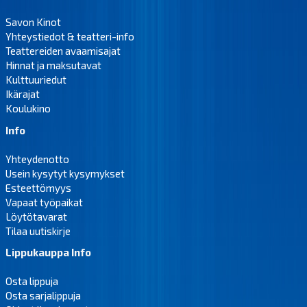
Savon Kinot
Yhteystiedot & teatteri-info
Teattereiden avaamisajat
Hinnat ja maksutavat
Kulttuuriedut
Ikärajat
Koulukino
Info
Yhteydenotto
Usein kysytyt kysymykset
Esteettömyys
Vapaat työpaikat
Löytötavarat
Tilaa uutiskirje
Lippukauppa Info
Osta lippuja
Osta sarjalippuja