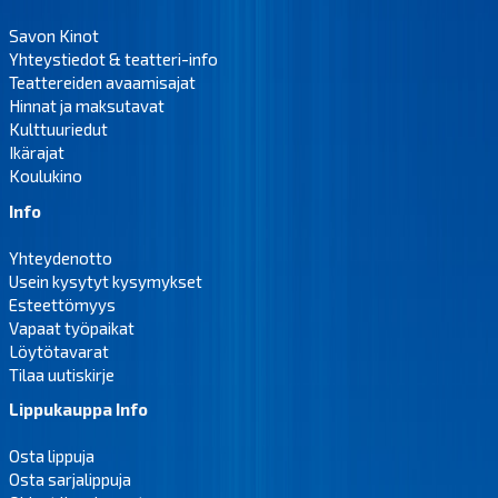
Savon Kinot
Yhteystiedot & teatteri-info
Teattereiden avaamisajat
Hinnat ja maksutavat
Kulttuuriedut
Ikärajat
Koulukino
Info
Yhteydenotto
Usein kysytyt kysymykset
Esteettömyys
Vapaat työpaikat
Löytötavarat
Tilaa uutiskirje
Lippukauppa Info
Osta lippuja
Osta sarjalippuja