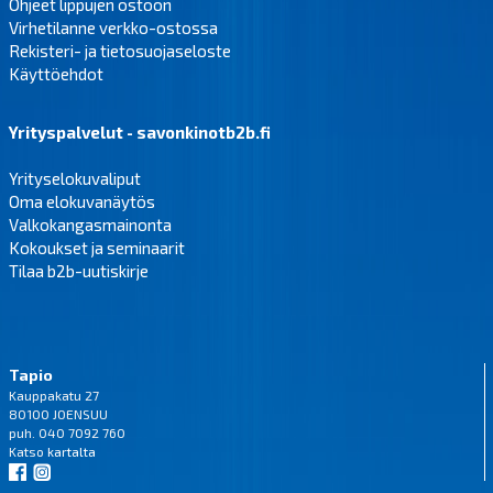
Ohjeet lippujen ostoon
Virhetilanne verkko-ostossa
Rekisteri- ja tietosuojaseloste
Käyttöehdot
Yrityspalvelut - savonkinotb2b.fi
Yrityselokuvaliput
Oma elokuvanäytös
Valkokangasmainonta
Kokoukset ja seminaarit
Tilaa b2b-uutiskirje
Tapio
Kauppakatu 27
80100 JOENSUU
puh. 040 7092 760
Katso
kartalta