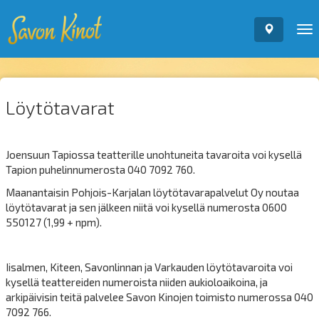
To
nav
Löytötavarat
Joensuun Tapiossa teatterille unohtuneita tavaroita voi kysellä
Tapion puhelinnumerosta 040 7092 760.
Maanantaisin Pohjois-Karjalan löytötavarapalvelut Oy noutaa
löytötavarat ja sen jälkeen niitä voi kysellä numerosta 0600
550127 (1,99 + npm).
Iisalmen, Kiteen, Savonlinnan ja Varkauden löytötavaroita voi
kysellä teattereiden numeroista niiden aukioloaikoina, ja
arkipäivisin teitä palvelee Savon Kinojen toimisto numerossa 040
7092 766.