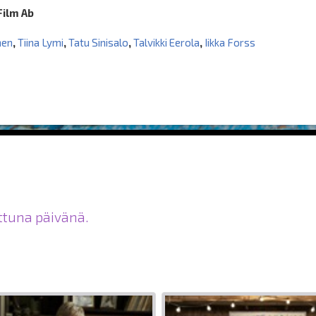
Film Ab
nen
,
Tiina Lymi
,
Tatu Sinisalo
,
Talvikki Eerola
,
Iikka Forss
ittuna päivänä.