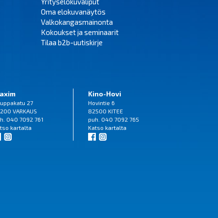
Yrityselokuvaliput
Oma elokuvanäytös
Valkokangasmainonta
Kokoukset ja seminaarit
Tilaa b2b-uutiskirje
axim
Kino-Hovi
uppakatu 27
Hovintie 6
200 VARKAUS
82500 KITEE
h. 040 7092 761
puh. 040 7092 765
tso
kartalta
Katso
kartalta