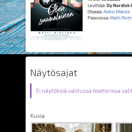
Levittäjä:
Oy Nordisk 
Ohjaaja:
Aleksi Mäkelä
Pääosissa:
Matti Risti
Näytösajat
Ei näytöksiä valitussa teatterissa val
Kuvia