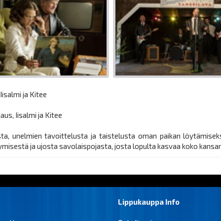
isalmi ja Kitee
us, Iisalmi ja Kitee
, unelmien tavoittelusta ja taistelusta oman paikan löytämiseks
ymisestä ja ujosta savolaispojasta, josta lopulta kasvaa koko kansa
Lippukauppa Info