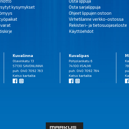
enotto
Osta lippuja
ysytyt kysymykset
Osta sarjalippuja
tömyys
Ohjeet lippujen ostoon
työpaikat
Virhetilanne verkko-ostossa
varat
Rekisteri- ja tietosuojaseloste
iskirje
Käyttöehdot
Kuvalinna
Kuvalipas
M
Olavinkatu 13
Pohjolankatu 6
Ka
57130 SAVONLINNA
74100 IISALMI
78
puh. 040 7092 763
puh. 040 7092 764
pu
Katso
kartalta
Katso
kartalta
Ka