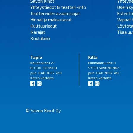
Savon Kinot
Yhteyd
Yhteystiedot & teatteri-info
Usein k
Teattereiden avaamisajat
Esteet
Hinnat ja maksutavat
Vapaat 
Kulttuuriedut
Löytöta
Ikärajat
Tilaa uut
Koulukino
Tapio
Killa
Kauppakatu 27
Punkaharjuntie 3
80100 JOENSUU
57130 SAVONLINNA
puh. 040 7092 760
puh. 040 7092 762
Katso
kartalta
Katso
kartalta
© Savon Kinot Oy