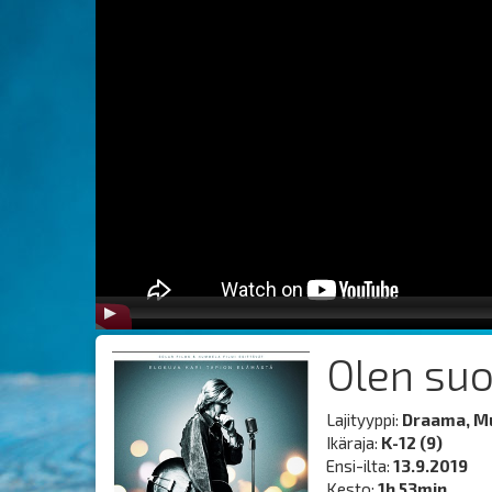
Olen su
Lajityyppi:
Draama, Mu
Ikäraja:
K-12 (9)
Ensi-ilta:
13.9.2019
Kesto:
1h 53min