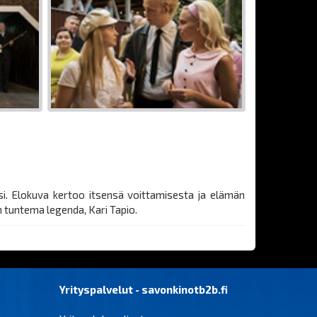
i. Elokuva kertoo itsensä voittamisesta ja elämän
n tuntema legenda, Kari Tapio.
Yrityspalvelut - savonkinotb2b.fi